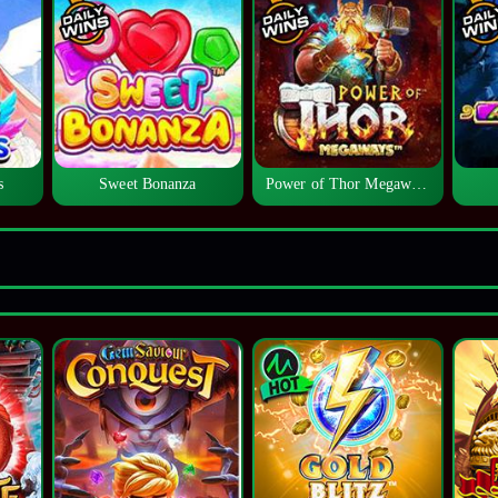
s
Sweet Bonanza
Power of Thor Megaways