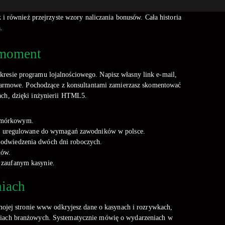
k i również przejrzyste wzory naliczania bonusów.
Cała historia
.
i moment
kresie programu lojalnościowego. Napisz własny link e-mail,
darmowe. Pochodzące z konsultantami zamierzasz skomentować
ach, dzięki inżynierii HTML5.
komórkowym.
ści, uregulowane do wymagań zawodników w polsce.
 odwiedzenia dwóch dni roboczych.
nów.
 zaufanym kasynie.
niach
ojej stronie www odkryjesz dane o kasynach i rozrywkach,
ściach branżowych. Systematycznie mówię o wydarzeniach w