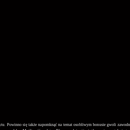
u. Powinno się także napomknąć na temat osobliwym bonusie gwoli zawodnikó