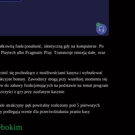
całkowitą funkcjonalność, identyczną gdy na komputerze. Po
aytech albo Pragmatic Play. Transmisje istnieją stałe, oraz
najomić się pochodzące z możliwościami kasyna i wybudować
rakcyjne bonusy. Zawodnicy mogą przy wszelkiej momentu się
ów do zabawy funkcjonujących na podstawie na temat program
rzyści z gry przy zaufanym kasynie.
kle atrakcyjny pęk powitalny rozłożony pod 5 pierwszych
 podlegają ocenie dla przeciwdziałania praniu kasy.
łębokim