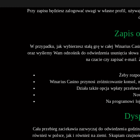
Przy zapisu będziesz zalogować uwagi w własne profil, używ
Zapis o
W przypadku, jak wybierzesz stałą grę w całej Winarius Cas
oraz wyślemy Wam odnośnik do odwiedzenia usunięcia słowa 
na czacie czy zapisać e-mail
Żeby rozpo
Winarius Casino przynosi zróżnicowanie konsol, 
Działa także opcja wpłaty przele
Now
Na programowi loj
Dysp
Cała przebieg zaciekawia zazwyczaj do odwiedzenia godzi
również w polsce, jak i również na ziemi. Skupiam czujn