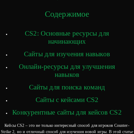
Содержимое
CS2: Основные ресурсы для
начинающих
Сайты для изучения навыков
Онлайн-ресурсы для улучшения
навыков
Сайты для поиска команд
Сайты с кейсами CS2
Конкурентные сайты для кейсов CS2
Кейсы CS2 – это не только интересный способ для игроков Counter-
Strike 2, но и отличный способ для изучения новой игры. В этой статье