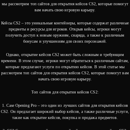
мы рассмотрим топ сайтов для открытия кейсов CS2, которые помогут
вам начать свою игровую карьеру.
Кейсы CS2 – это уникальные контейнеры, которые содержат различные
предметы и ресурсы для игроков. Открыв кейсы, игроки могут
получить доступ к новым оружиям, снаряда, а также к различным
бонусам и улучшениям для своих персонажей.
Однако, открытие кейсов CS2 может быть сложным и требующим
времени. В этом случае, игроки могут обратиться к различным сайтам,
которые предлагают услуги по открытию кейсов. В этой статье мы
рассмотрим топ сайтов для открытия кейсов CS2, которые помогут вам
начать свою игровую карьеру.
Топ сайтов для открытия кейсов CS2:
1. Case Opening Pro – это один из лучших сайтов для открытия кейсов
CS2. Он предлагает широкий выбор кейсов, а также различные услуги,
такие как открытие кейсов, покупка и продажа предметов.