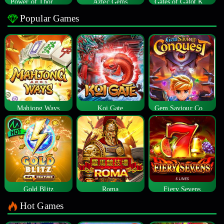
Power of Thor Megaways
Aztec Gems
Gates of Gatot Kaca
Popular Games
Mahjong Ways
Koi Gate
Gem Saviour Conquest
Gold Blitz
Roma
Fiery Sevens
Hot Games