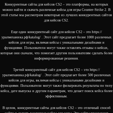
Конкурентные сайты для кейсов CS2 – это платформы, на которых
можно найти и скачать различные кейсы для игры Counter-Strike 2. В
этой статье мы рассмотрим некоторые из лучших конкурентных сайтов
для кейсов CS2.
Еще один конкурентный сайт для кейсов CS2 – это https://
уралмеханика.рф/katalog/ . Этот сайт предлагает более 1000 различных
кейсов для игры, включая кейсы с уникальными дизайнами и
функциями. Пользователи могут также оставлять отзывы о кейсах,
которые они скачали, что помогает другим пользователям сделать более
информированные решения.
Третий конкурентный сайт для кейсов CS2 – это https://
уралмеханика.рф/katalog/ . Этот сайт предлагает более 500 различных
кейсов для игры, включая кейсы с уникальными дизайнами и
функциями. Пользователи могут также фильтровать результаты по типу
кейса, дате выпуска и другим параметрам, что делает поиск кейса более
эффективным.
В целом, конкурентные сайты для кейсов CS2 – это отличный способ