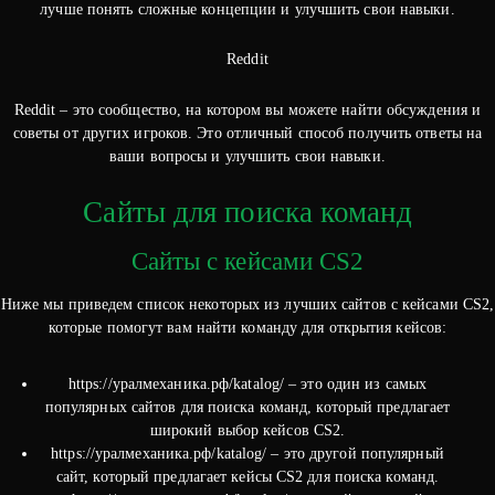
лучше понять сложные концепции и улучшить свои навыки.
Reddit
Reddit – это сообщество, на котором вы можете найти обсуждения и
советы от других игроков. Это отличный способ получить ответы на
ваши вопросы и улучшить свои навыки.
Сайты для поиска команд
Сайты с кейсами CS2
Ниже мы приведем список некоторых из лучших сайтов с кейсами CS2,
которые помогут вам найти команду для открытия кейсов:
https://уралмеханика.рф/katalog/ – это один из самых
популярных сайтов для поиска команд, который предлагает
широкий выбор кейсов CS2.
https://уралмеханика.рф/katalog/ – это другой популярный
сайт, который предлагает кейсы CS2 для поиска команд.