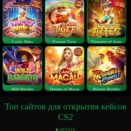
Lucky Neko
Fortune Tiger
Treasures of Aztec
Wild Bandito
Dreams of Macau
Rooster Rumble
Топ сайтов для открытия кейсов
CS2
▶️ ИГРАТЬ