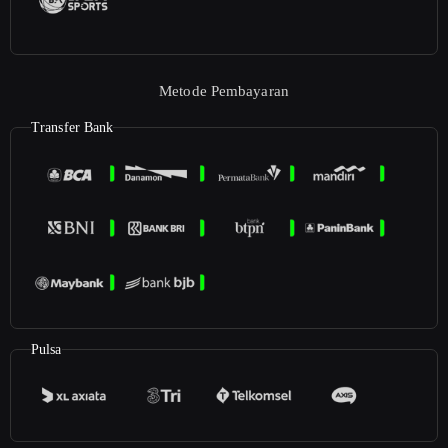
Metode Pembayaran
Transfer Bank
Pulsa