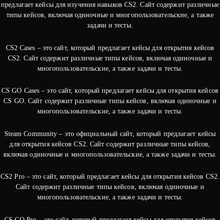
предлагает кейсы для изучения навыков CS2. Сайт содержит различные
типы кейсов, включая одиночные и многопользовательские, а также
задачи и тесты.
CS2 Cases – это сайт, который предлагает кейсы для открытия кейсов
CS2. Сайт содержит различные типы кейсов, включая одиночные и
многопользовательские, а также задачи и тесты.
CS GO Cases – это сайт, который предлагает кейсы для открытия кейсов
CS GO. Сайт содержит различные типы кейсов, включая одиночные и
многопользовательские, а также задачи и тесты.
Steam Community – это официальный сайт, который предлагает кейсы
для открытия кейсов CS2. Сайт содержит различные типы кейсов,
включая одиночные и многопользовательские, а также задачи и тесты.
CS2 Pro – это сайт, который предлагает кейсы для открытия кейсов CS2.
Сайт содержит различные типы кейсов, включая одиночные и
многопользовательские, а также задачи и тесты.
CS GO Pro – это сайт, который предлагает кейсы для открытия кейсов