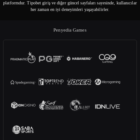
platformdur. Tipobet giriş ve diğer güncel sayfaları sayesinde, kullanıcılar
her zaman en iyi deneyimleri yaşayabilirler.
Penyedia Games