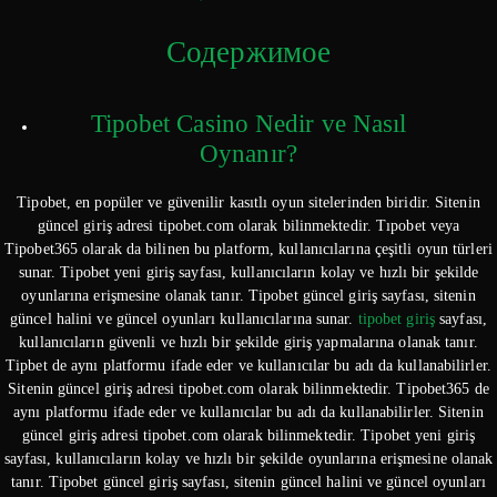
Содержимое
Tipobet Casino Nedir ve Nasıl
Oynanır?
Tipobet, en popüler ve güvenilir kasıtlı oyun sitelerinden biridir. Sitenin
güncel giriş adresi tipobet.com olarak bilinmektedir. Tıpobet veya
Tipobet365 olarak da bilinen bu platform, kullanıcılarına çeşitli oyun türleri
sunar. Tipobet yeni giriş sayfası, kullanıcıların kolay ve hızlı bir şekilde
oyunlarına erişmesine olanak tanır. Tipobet güncel giriş sayfası, sitenin
güncel halini ve güncel oyunları kullanıcılarına sunar.
tipobet giriş
sayfası,
kullanıcıların güvenli ve hızlı bir şekilde giriş yapmalarına olanak tanır.
Tipbet de aynı platformu ifade eder ve kullanıcılar bu adı da kullanabilirler.
Sitenin güncel giriş adresi tipobet.com olarak bilinmektedir. Tipobet365 de
aynı platformu ifade eder ve kullanıcılar bu adı da kullanabilirler. Sitenin
güncel giriş adresi tipobet.com olarak bilinmektedir. Tipobet yeni giriş
sayfası, kullanıcıların kolay ve hızlı bir şekilde oyunlarına erişmesine olanak
tanır. Tipobet güncel giriş sayfası, sitenin güncel halini ve güncel oyunları