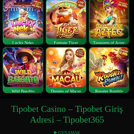
Lucky Neko
Fortune Tiger
Treasures of Aztec
Wild Bandito
Dreams of Macau
Rooster Rumble
Tipobet Casino – Tipobet Giriş
Adresi – Tipobet365
▶️ OYNAMAK