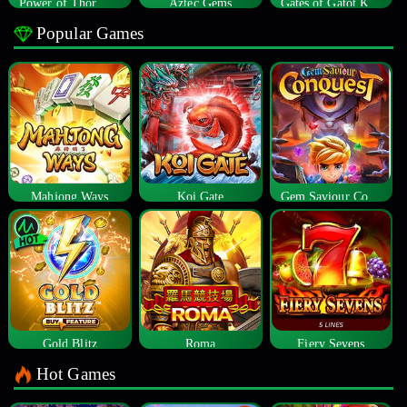
Power of Thor Megaways
Aztec Gems
Gates of Gatot Kaca
Popular Games
Mahjong Ways
Koi Gate
Gem Saviour Conquest
Gold Blitz
Roma
Fiery Sevens
Hot Games