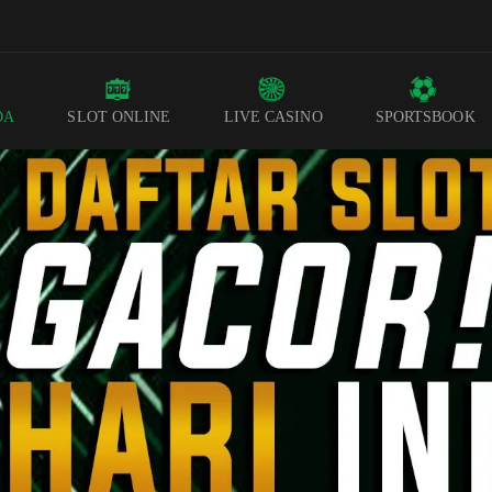
DA
SLOT ONLINE
LIVE CASINO
SPORTSBOOK