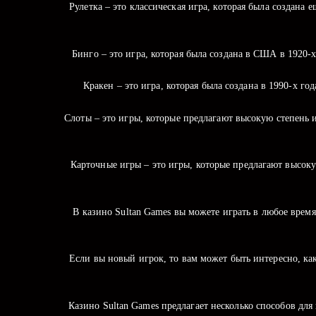
Рулетка – это классическая игра, которая была создана
Бинго – это игра, которая была создана в США в 1920-х
Кракен – это игра, которая была создана в 1990-х го
Слоты – это игры, которые предлагают высокую степень и
Карточные игры – это игры, которые предлагают высоку
В казино Sultan Games вы можете играть в любое врем
Если вы новый игрок, то вам может быть интересно, как
Казино Sultan Games предлагает несколько способов дл