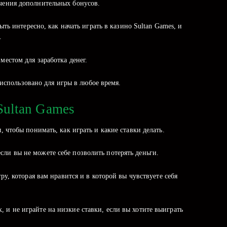
учения дополнительных бонусов.
ть интересно, как начать играть в казино Sultan Games, и
.
местом для заработка денег.
 использовано для игры в любое время.
Sultan Games
чтобы понимать, как играть и какие ставки делать.
сли вы не можете себе позволить потерять деньги.
, которая вам нравится и в которой вы чувствуете себя
 и не играйте на низкие ставки, если вы хотите выиграть