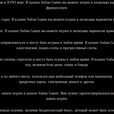
 еще в XVIII веке. В казино Sultan Games вы можете играть в несколько 
французскую.
 годах. В казино Sultan Games вы можете играть в несколько вариантов 
дах. В казино Sultan Games вы можете играть в несколько вариантов крак
нтерактивности и могут быть играны в любое время. В казино Sultan G
классические, видео-слоты и прогрессивные слоты.
ю степень стратегии и могут быть играны в любое время. В казино Sult
игр, включая блэк-джек, покер и бэккар.
я и из любого места, используя ваш мобильный телефон или компьютер. 
кредитные карты, электронные деньги и другие.
 начать играть в казино Sultan Games. Вам нужно зарегистрироваться на 
начать играть.
я новых игроков, включая бездепозитный бонус, который может быть исп