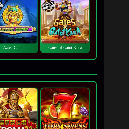
Aztec Gems
Gates of Gatot Kaca