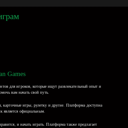
играм
tan Games
антов для игроков, которые ищут развлекательный опыт и
мочь вам начать свой путь.
ы, карточные игры, рулетку и другие. Платформа доступна
зык является официальным.
равится, и начать играть. Платформа также предлагает