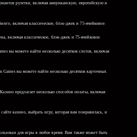
вариантов рулетки, включая американскую, европейскую и
бинго, включая классическое, блэк-джек и 75-ячейковое.
ена, включая классическое, блэк-джек и 75-ячейковое.
ames вы можете найти несколько десятков слотов, включая
an Games вы можете найти несколько десятков карточных
Казино предлагает несколько способов оплаты, включая
сайте казино, выбрать игру, которая вам понравилась, и
ользован для игры в любое время. Вам также может быть