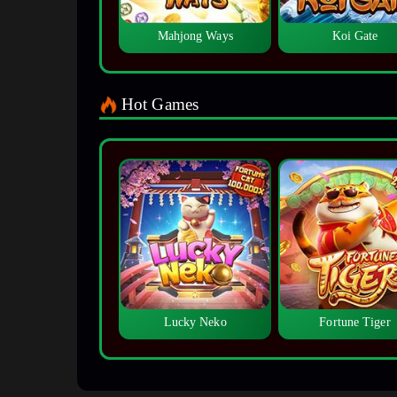
Mahjong Ways
Koi Gate
Hot Games
Lucky Neko
Fortune Tiger