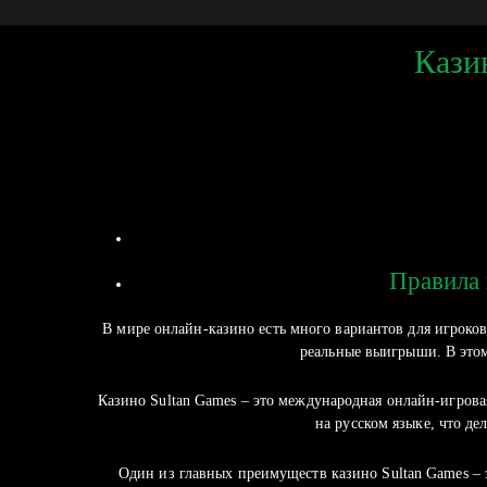
Кази
Правила 
В мире онлайн-казино есть много вариантов для игроков
реальные выигрыши. В этом
Казино Sultan Games – это международная онлайн-игровая
на русском языке, что де
Один из главных преимуществ казино Sultan Games – э