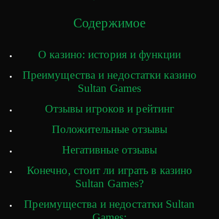
Содержимое
О казино: история и функции
Преимущества и недостатки казино
Sultan Games
Отзывы игроков и рейтинг
Положительные отзывы
Негативные отзывы
Конечно, стоит ли играть в казино
Sultan Games?
Преимущества и недостатки Sultan
Games: