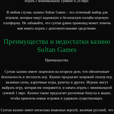
играть с минимальной суммой 0,20 евро.
В любом случае, казино Sultan Games – это отличный выбор для
игроков, которые ищут надежную и безопасную онлайн-игровую
платформу. Не забывайте, что султан games промокод может помочь
вам начать играть с дополнительными средствами.
Преимущества и недостатки казино
Sultan Games
Преимущества:
Султан казино имеет лицензию на игорное дело, что обеспечивает
безопасность и честность игр. Казино предлагает широкий спектр игр,
включая слоты, карточные игры, рулетку и другие. Игроки могут
выбрать игру, которая им понравится, и начать играть с минимальной
суммой 1 евро. Казино также предлагает различные бонусы и акции,
чтобы привлечь новых игроков и удержать существующих.
Султан казино имеет несколько языковых версий, включая русский, что