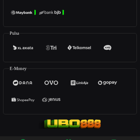
Pulsa
E-Money