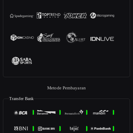
Metode Pembayaran
Transfer Bank