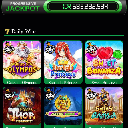
Daily Wins
Gates of Olympus
Starlight Princess
Sweet Bonanza