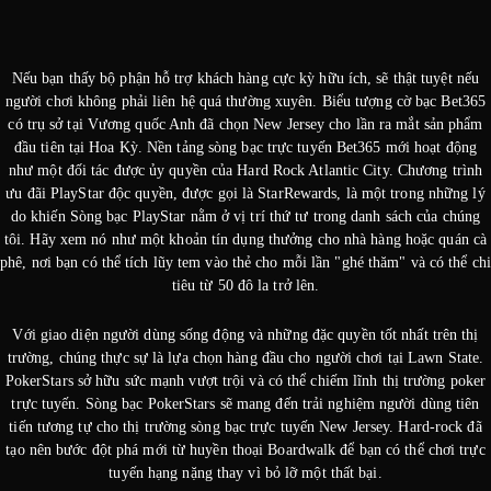
Nếu bạn thấy bộ phận hỗ trợ khách hàng cực kỳ hữu ích, sẽ thật tuyệt nếu
người chơi không phải liên hệ quá thường xuyên. Biểu tượng cờ bạc Bet365
có trụ sở tại Vương quốc Anh đã chọn New Jersey cho lần ra mắt sản phẩm
đầu tiên tại Hoa Kỳ. Nền tảng sòng bạc trực tuyến Bet365 mới hoạt động
như một đối tác được ủy quyền của Hard Rock Atlantic City. Chương trình
ưu đãi PlayStar độc quyền, được gọi là StarRewards, là một trong những lý
do khiến Sòng bạc PlayStar nằm ở vị trí thứ tư trong danh sách của chúng
tôi. Hãy xem nó như một khoản tín dụng thưởng cho nhà hàng hoặc quán cà
phê, nơi bạn có thể tích lũy tem vào thẻ cho mỗi lần "ghé thăm" và có thể chi
tiêu từ 50 đô la trở lên.
Với giao diện người dùng sống động và những đặc quyền tốt nhất trên thị
trường, chúng thực sự là lựa chọn hàng đầu cho người chơi tại Lawn State.
PokerStars sở hữu sức mạnh vượt trội và có thể chiếm lĩnh thị trường poker
trực tuyến. Sòng bạc PokerStars sẽ mang đến trải nghiệm người dùng tiên
tiến tương tự cho thị trường sòng bạc trực tuyến New Jersey. Hard-rock đã
tạo nên bước đột phá mới từ huyền thoại Boardwalk để bạn có thể chơi trực
tuyến hạng nặng thay vì bỏ lỡ một thất bại.