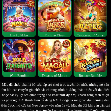
Lucky Neko
Fortune Tiger
Treasures of Aztec
Wild Bandito
Dreams of Macau
Rooster Rumble
Mặc dù chưa phải là bộ sưu tập trò chơi trực tuyến lớn nhất, nhưng nó vẫn
thu hút các chuyên gia nhờ các chương trình di động thân thiện với đại diện
hoặc bất kỳ lợi ích quan trọng nào khác như dịch vụ khách hàng thân thiện
và phương thức thanh toán dễ dàng hơn. Lodge là sòng bạc địa phương đầu
tiên được mở cửa tại New Jersey vào năm 1978.
Mặc dù đôi khi vẫn cần cải
thiện, nhưng sòng bạc trực tuyến Lodge tại New Jersey vẫn là một trong