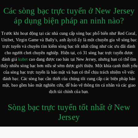
Các sòng bạc trực tuyến ở New Jersey
áp dụng biện pháp an ninh nào?
Trước khi hoạt động tại các nhà cung cấp sòng bạc phổ biến như Red Coral,
Unibet, Virgin Game và Bally's, anh ấy/cô ấy là một chuyên gia về sòng bạc
trực tuyến và chuyên tìm kiếm sòng bạc tốt nhất cũng như các ưu đãi dành
cho người chơi chuyên nghiệp. Hiện tại, có 31 sòng bạc trực tuyến được
đánh giá
kubet
cao đang được rao bán tại New Jersey, nhưng bạn có thể tìm
thấy nhiều sòng bạc hơn nữa sẽ sớm được giới thiệu. Một khía cạnh thiết yếu
của sòng bạc trực tuyến là bảo mật và bạn có thể chịu trách nhiệm về việc
đánh bạc. Các sòng bạc cần thiết của chúng tôi cung cấp các biện pháp bảo
mật, bao gồm bảo mật nghiên cứu, để bảo vệ thông tin cá nhân và các giao
dịch tài chính của bạn.
Sòng bạc trực tuyến tốt nhất ở New
Jersey