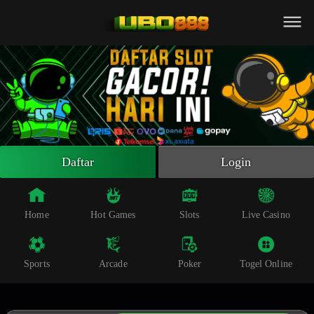
Beranda
Slot Online
Live Casino
Sportsbook
Arcade
Togel Online
Daftar
Login
Poker
Whatsapp
Home
Hot Games
Slots
Live Casino
Telegram
Sports
Arcade
Poker
Togel Online
Livechat