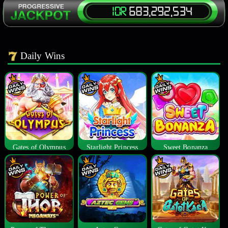
Daily Wins
Gates of Olympus
Starlight Princess
Sweet Bonanza