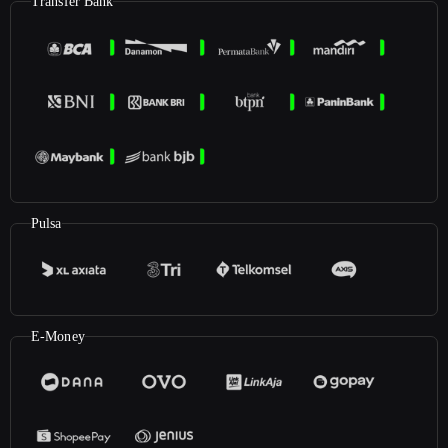
Transfer Bank
Pulsa
E-Money