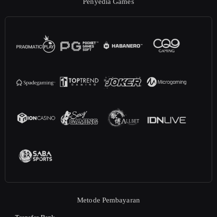
Penyedia Games
Metode Pembayaran