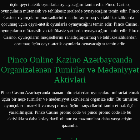
üçün qeyri-atetik oyunlarla oynayacağını təmin edir. Pinco Casino,
oyunçuların mütənasib və təhlükəsiz şərtlərdə oynayacağını təmin edir. Pinco
Casino, oyunçuların məqsədlərini rahatlıqlaşdırmaq və təhlükəsizliklərdən
qorumaq üçün qeyri-atetik oyunlarla oynayacağını təmin edir. Pinco Casino,
oyunçuların mütənasib və təhlükəsiz şərtlərdə oynayacağını təmin edir. Pinco
Casino, oyunçuların məqsədlərini rahatlıqlaşdırmaq və təhlükəsizliklərdən
qorumaq üçün qeyri-atetik oyunlarla oynayacağını təmin edir.
Pinco Online Kazino Azərbaycanda
Organizələnən Turnirlər və Mədəniyyət
Aktivləri
Pinco Casino Azərbaycanda mənən müraciət edən oyunçulara müraciət etmək
üçün bir neçə turnirlər və mədəniyyət aktivlərini organize edir. Bu turnirlər,
oyunçuların mənzili və məşq olmaq üçün məqsədlərini təmin etmək üçün
yaradılmışdır. Pinco Casino promo code və pinco promo code ilə bu
aktivliklərə daha kolay daxil olunur və məzmunlara daha yaxşı erişim
qazanılır.