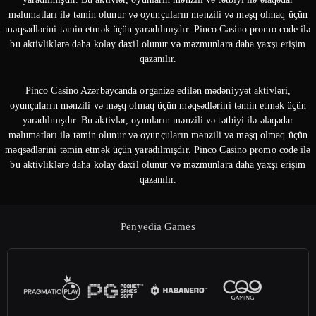
məlumatları ilə təmin olunur və oyunçuların mənzili və məşq olmaq üçün
məqsədlərini təmin etmək üçün yaradılmışdır. Pinco Casino promo code ilə
bu aktivliklərə daha kolay daxil olunur və məzmunlara daha yaxşı erişim
qazanılır.
Pinco Casino Azərbaycanda organize edilən mədəniyyət aktivləri,
oyunçuların mənzili və məşq olmaq üçün məqsədlərini təmin etmək üçün
yaradılmışdır. Bu aktivlər, oyunların mənzili və tətbiyi ilə əlaqədar
məlumatları ilə təmin olunur və oyunçuların mənzili və məşq olmaq üçün
məqsədlərini təmin etmək üçün yaradılmışdır. Pinco Casino promo code ilə
bu aktivliklərə daha kolay daxil olunur və məzmunlara daha yaxşı erişim
qazanılır.
Penyedia Games