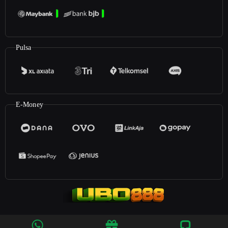
Pulsa
E-Money
©2023
UBO888
. All rights reserved | 18+