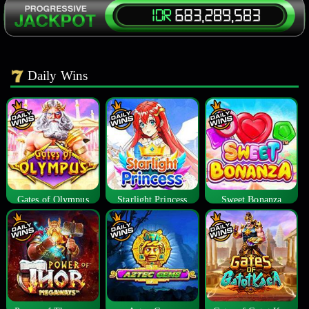
Daily Wins
Gates of Olympus
Starlight Princess
Sweet Bonanza