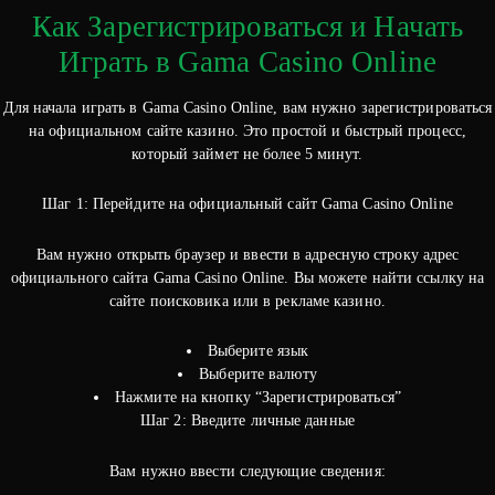
Как Зарегистрироваться и Начать
Играть в Gama Casino Online
Для начала играть в Gama Casino Online, вам нужно зарегистрироваться
на официальном сайте казино. Это простой и быстрый процесс,
который займет не более 5 минут.
Шаг 1: Перейдите на официальный сайт Gama Casino Online
Вам нужно открыть браузер и ввести в адресную строку адрес
официального сайта Gama Casino Online. Вы можете найти ссылку на
сайте поисковика или в рекламе казино.
Выберите язык
Выберите валюту
Нажмите на кнопку “Зарегистрироваться”
Шаг 2: Введите личные данные
Вам нужно ввести следующие сведения: