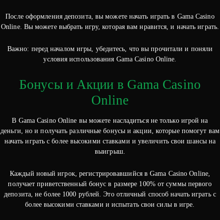
После оформления депозита, вы можете начать играть в Gama Casino
Online. Вы можете выбрать игру, которая вам нравится, и начать играть.
Важно: перед началом игры, убедитесь, что вы прочитали и поняли
условия использования Gama Casino Online.
Бонусы и Акции в Gama Casino
Online
В Gama Casino Online вы можете насладиться не только игрой на
деньги, но и получать различные бонусы и акции, которые помогут вам
начать играть с более высокими ставками и увеличить свои шансы на
выигрыш.
Каждый новый игрок, регистрировавшийся в Gama Casino Online,
получает приветственный бонус в размере 100% от суммы первого
депозита, не более 1000 рублей. Это отличный способ начать играть с
более высокими ставками и испытать свои силы в игре.