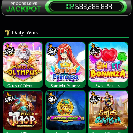
Daily Wins
Gates of Olympus
Starlight Princess
Sweet Bonanza