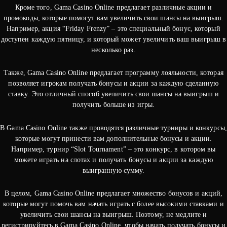
Кроме того, Gama Casino Online предлагает различные акции и
промокоды, которые помогут вам увеличить свои шансы на выигрыш.
Например, акция “Friday Frenzy” – это специальный бонус, который
доступен каждую пятницу, и который может увеличить ваш выигрыш в
несколько раз.
Также, Gama Casino Online предлагает программу лояльности, которая
позволяет игрокам получать бонусы и акции за каждую сделанную
ставку. Это отличный способ увеличить свои шансы на выигрыш и
получить больше из игры.
В Gama Casino Online также проводятся различные турниры и конкурсы,
которые могут принести вам дополнительные бонусы и акции.
Например, турнир “Slot Tournament” – это конкурс, в котором вы
можете играть на слотах и получать бонусы и акции за каждую
выигранную сумму.
В целом, Gama Casino Online предлагает множество бонусов и акций,
которые могут помочь вам начать играть с более высокими ставками и
увеличить свои шансы на выигрыш. Поэтому, не медлите и
регистрируйтесь в Gama Casino Online, чтобы начать получать бонусы и