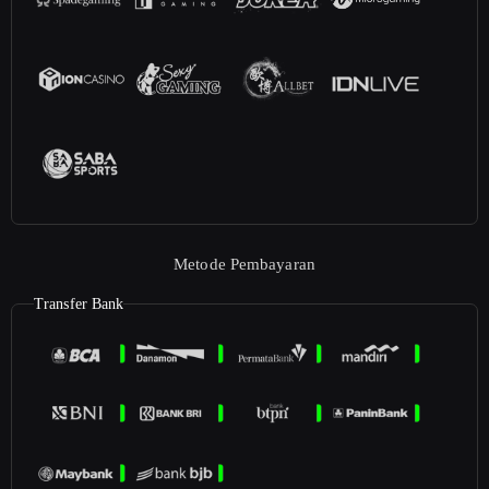
Metode Pembayaran
Transfer Bank