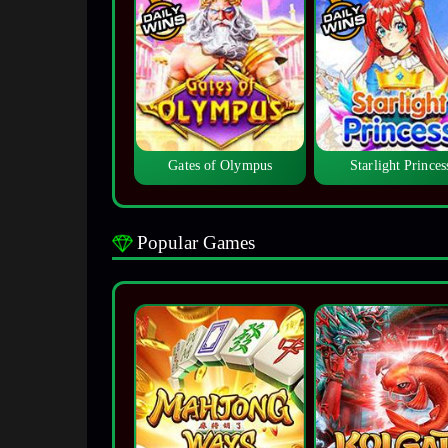
Gates of Olympus
Starlight Princes
Popular Games