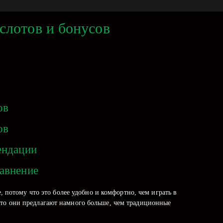
слотов и бонусов
ов
ов
ендации
равнение
 потому что это более удобно и комфортно, чем играть в
что они предлагают намного больше, чем традиционные