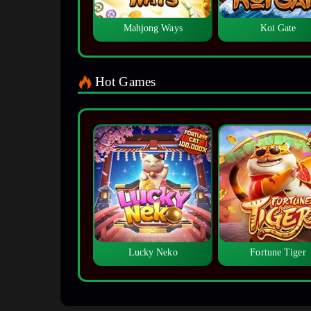
Mahjong Ways
Koi Gate
Hot Games
Lucky Neko
Fortune Tiger