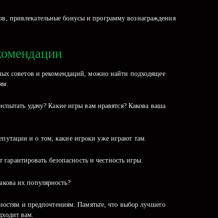
тов, привлекательные бонусы и программу вознаграждения
комендации
ных советов и рекомендаций, можно найти подходящее
ям.
испытать удачу? Какие игры вам нравятся? Какова ваша
епутации и о том, какие игроки уже играют там.
гарантировать безопасность и честность игры.
Какова их популярность?
ностям и предпочтениям. Памятьте, что выбор лучшего
дходит вам.