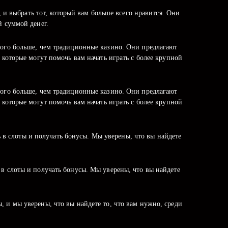
 и выбрать тот, который вам больше всего нравится. Они
й суммой денег.
ного больше, чем традиционные казино. Они предлагают
, которые могут помочь вам начать играть с более крупной
ного больше, чем традиционные казино. Они предлагают
, которые могут помочь вам начать играть с более крупной
 в слоты и получать бонусы. Мы уверены, что вы найдете
 в слоты и получать бонусы. Мы уверены, что вы найдете
 и мы уверены, что вы найдете то, что вам нужно, среди