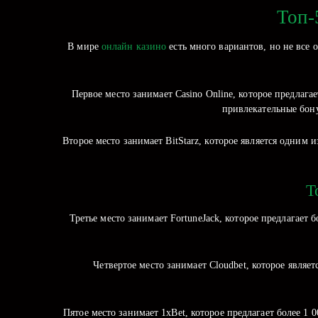
Топ-
В мире
онлайн казино
есть много вариантов, но не все 
Первое место занимает Casino Online, которое предлага
привлекательные бону
Второе место занимает BitStarz, которое является одни
Т
Третье место занимает FortuneJack, которое предлагает
Четвертое место занимает Cloudbet, которое явля
Пятое место занимает 1xBet, которое предлагает более 1