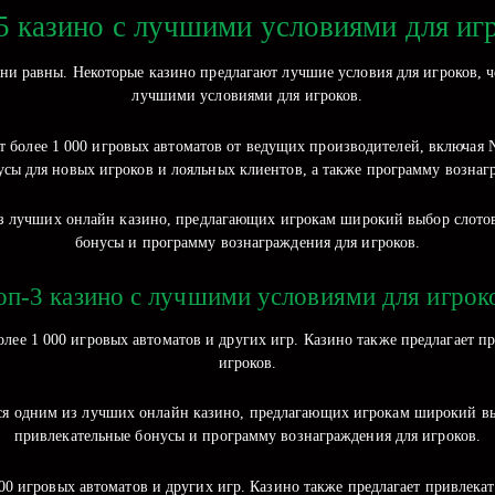
5 казино с лучшими условиями для иг
они равны. Некоторые казино предлагают лучшие условия для игроков, ч
лучшими условиями для игроков.
ет более 1 000 игровых автоматов от ведущих производителей, включая N
сы для новых игроков и лояльных клиентов, а также программу вознаг
м из лучших онлайн казино, предлагающих игрокам широкий выбор слотов
бонусы и программу вознаграждения для игроков.
оп-3 казино с лучшими условиями для игрок
 более 1 000 игровых автоматов и других игр. Казино также предлагает
игроков.
ется одним из лучших онлайн казино, предлагающих игрокам широкий вы
привлекательные бонусы и программу вознаграждения для игроков.
 000 игровых автоматов и других игр. Казино также предлагает привлек