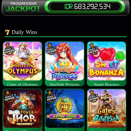
Daily Wins
Gates of Olympus
Starlight Princess
Sweet Bonanza