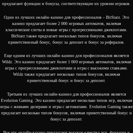
предлагают функции и бонусы, соответствующие их уровню игроков.
Один из лучших онлайн-казино для профессионалов – BitStarz. Это
казино предлагает более 2 000 игровых автоматов, включая
классические слоты и новые игры с прогрессивными джекпотами.
BitStarz также предлагает несколько типов бонусов, включая
приветственный бонус, бонус за депозит и бонус за рефералов.
Еще одним из лучших онлайн-казино для профессионалов является
Wildz. Это казино предлагает более 1 000 игровых автоматов, включая
игры с прогрессивными джекпотами и игры с высокими ставками.
Wildz также предлагает несколько типов бонусов, включая
приветственный бонус и бонус за депозит.
Третьим из лучших онлайн-казино для профессионалов является
Evolution Gaming. Это казино предлагает несколько типов игр, включая
игры с живыми дилерами и игры с автоматами. Evolution Gaming также
предлагает несколько типов бонусов, включая приветственный бонус и
бонус за депозит.
Все эти онлайн-казино предлагают высокое качество игр, функции и