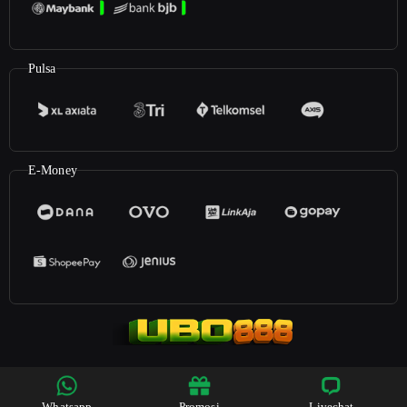
Pulsa
E-Money
©2023
UBO888
. All rights reserved | 18+
Whatsapp
Promosi
Livechat