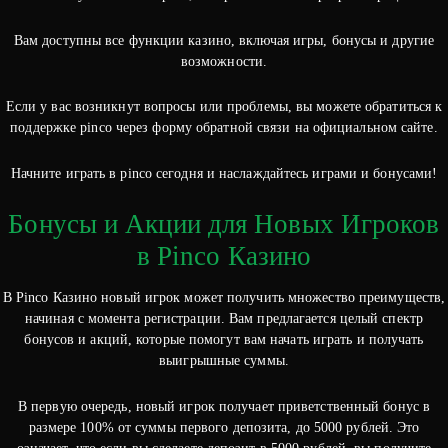
Вам доступны все функции казино, включая игры, бонусы и другие
возможности.
Если у вас возникнут вопросы или проблемы, вы можете обратиться к
поддержке pinco через форму обратной связи на официальном сайте.
Начните играть в pinco сегодня и наслаждайтесь играми и бонусами!
Бонусы и Акции для Новых Игроков
в Pinco Казино
В Pinco Казино новый игрок может получить множество преимуществ,
начиная с момента регистрации. Вам предлагается целый спектр
бонусов и акций, которые помогут вам начать играть и получать
выигрышные суммы.
В первую очередь, новый игрок получает приветственный бонус в
размере 100% от суммы первого депозита, до 5000 рублей. Это