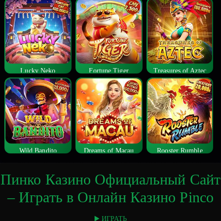
Lucky Neko
Fortune Tiger
Treasures of Aztec
Wild Bandito
Dreams of Macau
Rooster Rumble
Пинко Казино Официальный Сайт
– Играть в Онлайн Казино Pinco
▶️ ИГРАТЬ