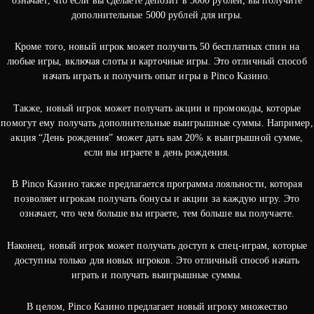
означает, что если вы сделаете депозит в 5000 рублей, вы получите
дополнительные 5000 рублей для игры.
Кроме того, новый игрок может получить 50 бесплатных спин на
любые игры, включая слоты и карточные игры. Это отличный способ
начать играть и получить опыт игры в Pinco Казино.
Также, новый игрок может получать акции и промокоды, которые
помогут ему получать дополнительные выигрышные суммы. Например,
акция “День рождения” может дать вам 20% к выигрышной сумме,
если вы играете в день рождения.
В Pinco Казино также предлагается программа лояльности, которая
позволяет игрокам получать бонусы и акции за каждую игру. Это
означает, что чем больше вы играете, тем больше вы получаете.
Наконец, новый игрок может получать доступ к спец-играм, которые
доступны только для новых игроков. Это отличный способ начать
играть и получать выигрышные суммы.
В целом, Pinco Казино предлагает новый игроку множество