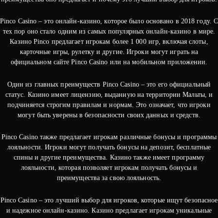
Pinco Casino – это онлайн-казино, которое было основано в 2018 году. 
тех пор оно стало одним из самых популярных онлайн-казино в мире.
Казино Pinco предлагает игрокам более 1 000 игр, включая слоты,
карточные игры, рулетку и другие. Игроки могут играть на
официальном сайте Pinco Casino или на мобильном приложении.
Один из главных преимуществ Pinco Casino – это его официальный
статус. Казино имеет лицензию, выданную на территории Мальты, и
подчиняется строгим правилам и нормам. Это означает, что игроки
могут быть уверены в безопасности своих данных и средств.
Pinco Casino также предлагает игрокам различные бонусы и программы
лояльности. Игроки могут получать бонусы на депозит, бесплатные
спины и другие преимущества. Казино также имеет программу
лояльности, которая позволяет игрокам получать бонусы и
преимущества за свою лояльность.
Pinco Casino – это лучший выбор для игроков, которые ищут безопасное
и надежное онлайн-казино. Казино предлагает игрокам уникальные