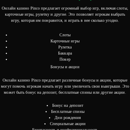
Онлайн казино Pinco предлагает огромный выбор игр, включая слоты,
карточные игры, рулетку и другие. Это позволяет игрокам выбрать
игру, которая им понравится, и играть в нее сколько угодно.
Слоты
Карточные игры
Рулетка
Баккара
Покер
Бонусы и акции
Онлайн казино Pinco предлагает различные бонусы и акции, которые
могут помочь игрокам начать игру или увеличить свои выигрыши. Это
может быть бонус на депозит, бесплатные спины или другие акции.
Бонус на депозит
Бесплатные спины
Дни рождения
Специальные акции
Безопасность и конфиденциальность