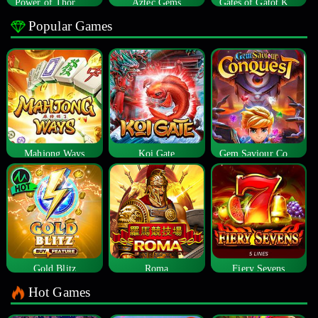
Power of Thor Megaways
Aztec Gems
Gates of Gatot Kaca
Popular Games
Mahjong Ways
Koi Gate
Gem Saviour Conquest
Gold Blitz
Roma
Fiery Sevens
Hot Games