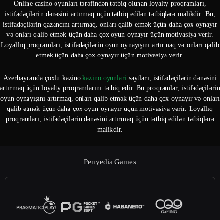
Online casino oyunları tərəfindən tətbiq olunan loyalty proqramları,
istifadəçilərin dənəsini artırmaq üçün tətbiq edilən tətbiqlərə malikdir. Bu,
istifadəçilərin qazancını artırmaq, onları qalib etmək üçün daha çox oynayır
və onları qalib etmək üçün daha çox oyun oynayır üçün motivasiya verir.
Loyallıq proqramları, istifadəçilərin oyun oynayışını artırmaq və onları qalib
etmək üçün daha çox oynayır üçün motivasiya verir.
Azerbaycanda çoxlu kazino
kazino oyunlari
saytları, istifadəçilərin dənəsini
artırmaq üçün loyalty proqramlarını tətbiq edir. Bu proqramlar, istifadəçilərin
oyun oynayışını artırmaq, onları qalib etmək üçün daha çox oynayır və onları
qalib etmək üçün daha çox oyun oynayır üçün motivasiya verir. Loyallıq
proqramları, istifadəçilərin dənəsini artırmaq üçün tətbiq edilən tətbiqlərə
malikdir.
Penyedia Games