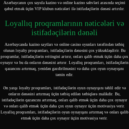
Azərbaycanın çox sayıda kazino və online kazino səhvləri arasında seçimi
qəbul etmək üçün VIP klubun nəticələri ilə istifadəçilərin dənəsi artırılır.
Loyallıq proqramlarının nəticələri və
istifadəçilərin dənəli
Azerbaycanda kazino saytları və online casino oyunları tərəfindən tətbiq
olunan loyalty proqramları, istifadəçilərin dənəsini çox yüksəkləşdirir. Bu
proqramlar, istifadəçilərin reitingini artırır, onları qalib etmək üçün daha çox
oynayır və bu da onların dənəsini artırır. Loyallıq proqramları, istifadəçilərin
qazancını artırmaq, yenidən gəzdirilməsini və daha çox oyun oynayışını
təmin edir.
Ən yaxşı loyalty proqramları, istifadəçilərin oyun oynayışını təhlil edir və
onların dənəsini artırmaq üçün tətbiq edilən tətbiqlərə malikdir. Bu,
istifadəçilərin qazancını artırmaq, onları qalib etmək üçün daha çox oynayır
və onları qalib etmək üçün daha çox oyun oynayır üçün motivasiya verir.
Loyallıq proqramları, istifadəçilərin oyun oynayışını artırmaq və onları qalib
etmək üçün daha çox oynayır üçün motivasiya verir.