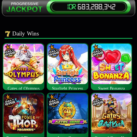
Daily Wins
Gates of Olympus
Starlight Princess
Sweet Bonanza