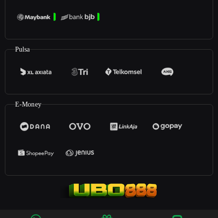
Pulsa
E-Money