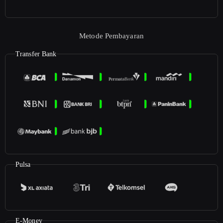
Metode Pembayaran
Transfer Bank
Pulsa
E-Money