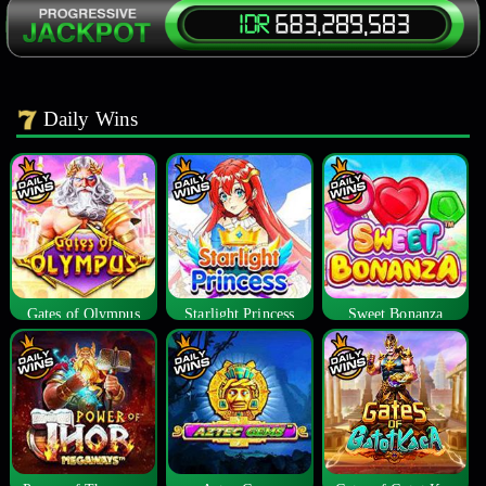
Daily Wins
Gates of Olympus
Starlight Princess
Sweet Bonanza