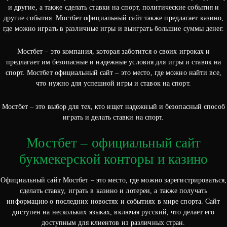
и другие, а также сделать ставки на спорт, политические события и
другие события. Мостбет официальный сайт также предлагает казино,
где можно играть в различные игры и выиграть большие суммы денег.
Мостбет – это компания, которая заботится о своих игроках и
предлагает им безопасные и надежные условия для игры и ставок на
спорт. Мостбет официальный сайт – это место, где можно найти все,
что нужно для успешной игры и ставок на спорт.
Мостбет – это выбор для тех, кто ищет надежный и безопасный способ
играть и делать ставки на спорт.
Мостбет – официальный сайт
букмекерской конторы и казино
Официальный сайт Мостбет – это место, где можно зарегистрироваться,
сделать ставку, играть в казино и лотереи, а также получать
информацию о последних новостях и событиях в мире спорта. Сайт
доступен на нескольких языках, включая русский, что делает его
доступным для клиентов из различных стран.