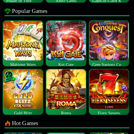
Power of Thor Megaways
Aztec Gems
Gates of Gatot Kaca
Popular Games
Mahjong Ways
Koi Gate
Gem Saviour Conquest
Gold Blitz
Roma
Fiery Sevens
Hot Games