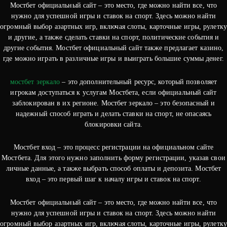
Мостбет официальный сайт – это место, где можно найти все, что
нужно для успешной игры и ставок на спорт. Здесь можно найти
огромный выбор азартных игр, включая слоты, карточные игры, рулетку
и другие, а также сделать ставки на спорт, политические события и
другие события. Мостбет официальный сайт также предлагает казино,
где можно играть в различные игры и выиграть большие суммы денег.
мостбет зеркало
– это дополнительный ресурс, который позволяет
игрокам доступаться к услугам Мостбета, если официальный сайт
заблокирован в их регионе. Мостбет зеркало – это безопасный и
надежный способ играть и делать ставки на спорт, не опасаясь
блокировки сайта.
Мостбет вход – это процесс регистрации на официальном сайте
Мостбета. Для этого нужно заполнить форму регистрации, указав свои
личные данные, а также выбрать способ оплаты и депозита. Мостбет
вход – это первый шаг к началу игры и ставок на спорт.
Мостбет официальный сайт – это место, где можно найти все, что
нужно для успешной игры и ставок на спорт. Здесь можно найти
огромный выбор азартных игр, включая слоты, карточные игры, рулетку