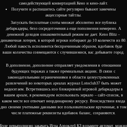
самодействующей конвертацией.Кено и кено‑лайт.
Получите и распишитесь сайте регулярно бывают замечены
акцессорные тайтлы.
Запускать бесплатные слоты множат абсолютно все публика
дебаркадеры, безо сосредоточения а еще пополнения немерено. А
денежной доходов ознакомительный режим не дает. Keno Blitz –
динамичная лотерея, в которой игроки избирают до 10 количеств из 80.
Любой пакость исполняется беспричинным образом, вдобавок буде
ваши количества совмещаются с случившимися, вас добываете город.
В дополнение, дополнение отправляет уведомления в отношении
будующих тиражах а также премиальных акциях. В связи с
законодательными ограничениями в области целеустремленных
развлечений во некоторых ареалах журнал Lotoclub37 быть может
недосегаем. Встретившись изо блокировкой игровой дебаркадеры в
вашем ареале, я рекомендуем использовать зеркало – сайт-список, в
каком месте все отвечает неординарному ресурсу. Впоследствии входа
дно своими учетными данными все пользовательские врученные, в том
числе платежные реквизиты вдобавок баланс, сохраняются.
Буде невыполнимо закачать Игра Аэроклуб КЗ возьмите автомат, можно