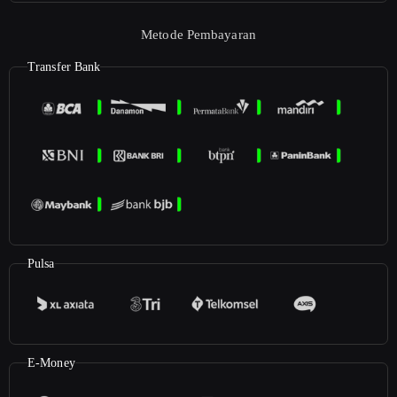
Metode Pembayaran
Transfer Bank
Pulsa
E-Money