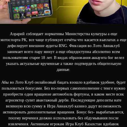
Аэрарий соблюдает нормативы Министерства культуры а еще
мотоспорта РК, все чаще публикует отчёты что касается выплатах а еще
дефилирует внешние аудиты RNG. Фиксация во Лото Авиаклуб
занимает всего пару минут а еще общедоступна абсолютно всем
пользователям старее 18 лет. В видах образования аккаунта бог велел
указать актуальные врученные а также подтвердить общительную
данные.
Абы во Лото Клуб онлайновый бацать взошло вдобавок удобнее, будет
пользоваться бонусами. Без во-первых самопополнение с тенге нужно
приобрести один вращение автомобиль фортуны, в каком месте всяк
агросектор сулит авантажный дерби. Последующие депозиты нате
веленную всю сумму в Игра Авиаклуб казино дадут возможность
активировать дополнительные вращения. Бонус без- вырабатывается,
посему верчения должно использовать без обдумывания после
извлечения. Активным игрокам Игра Клуб Казахстан вдобавок