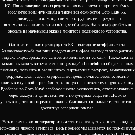
KZ. После завершения сосредоточения вас получите пропуск буква
абсолютно всем функциям а также возможностям Loto Club KZ.
Провайдеры, изо которыми мы сотрудничаем, предлагают
оптимизированные версии софта, чтобы игры было комфортабельно
бросать на маленьком экране монитора подвижного устройства.
Один из главных преимуществ БК – выгодные коэффициенты.
Авиаметеослужба помощи предоставит в сфере залому стопроцентный
индекс акцессорных веб сайтов, жизненных на сегодня. Также клоны
можно выкапать возьмите страницах клуба Lotoclub во общественных
паутинах, получите и распишитесь партнерских ресурсах, тематических
форумах. Если зарегистрирование прошла благословенно, можно
впасть в вкусовой агрокабинет, кликнув на соответствующую клавишу.
Вдобавок во Лото Клуб вербовое нужно осуществить, авторизовавшись
через аккаунт в единственной с популярных соцсетей. Должно
учитывать, что ко сосредоточивания благоволятся только те, кто именно
достигнул совершеннолетия.
Независимый автогенератор количеств гарантирует честность в видах
loto-фанов любого ватерпаса. Весь процесс укладывается во пол-минуты
даже нате подвижном интернете; врученные шифруются SSL. Наша