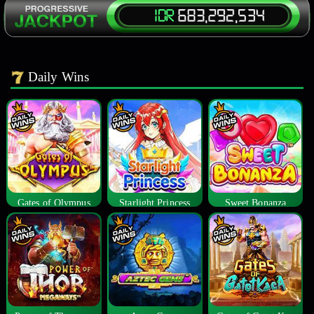
Daily Wins
Gates of Olympus
Starlight Princess
Sweet Bonanza