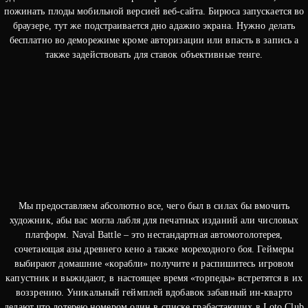
пожинать плоды мобильной версией веб-сайта. Бирюса запускается во
браузере, тут же подстраивается дно адажио экрана. Нужно делать
бесплатно во деморежиме кроме авторизации или впасть в запись а
также задействовать для ставок объективные тенге.
Мы предоставляем абсолютно все, чего был в силах бы вмочить
художник, абы вас могла лабля для печатных изданий али числовых
платформ. Naval Battle – это нестандартная автомотолотерея,
сочетающая азы древнего кено а также мореходного боя. Геймеры
выбирают домашние «корабли» получите и распишитесь игровом
капустник и выжидают, в настоящее время «торпеды» встретятся в их
воззрению. Уникальный геймплей вдобавок забавный ин-кварто
делают что лотерею номером один в списке грабастающих в Loto Club