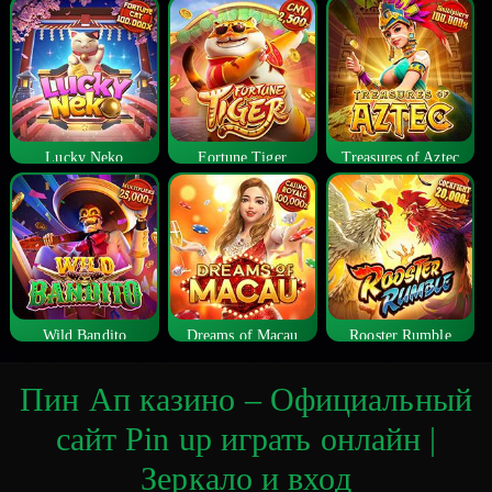
Lucky Neko
Fortune Tiger
Treasures of Aztec
Wild Bandito
Dreams of Macau
Rooster Rumble
Пин Ап казино – Официальный
сайт Pin up играть онлайн |
Зеркало и вход