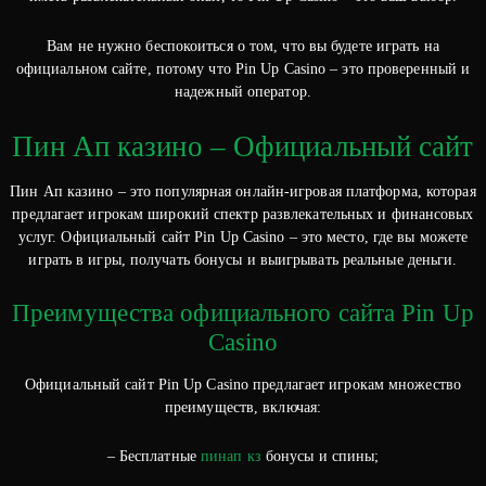
Вам не нужно беспокоиться о том, что вы будете играть на
официальном сайте, потому что Pin Up Casino – это проверенный и
надежный оператор.
Пин Ап казино – Официальный сайт
Пин Ап казино – это популярная онлайн-игровая платформа, которая
предлагает игрокам широкий спектр развлекательных и финансовых
услуг. Официальный сайт Pin Up Casino – это место, где вы можете
играть в игры, получать бонусы и выигрывать реальные деньги.
Преимущества официального сайта Pin Up
Casino
Официальный сайт Pin Up Casino предлагает игрокам множество
преимуществ, включая:
– Бесплатные
пинап кз
бонусы и спины;