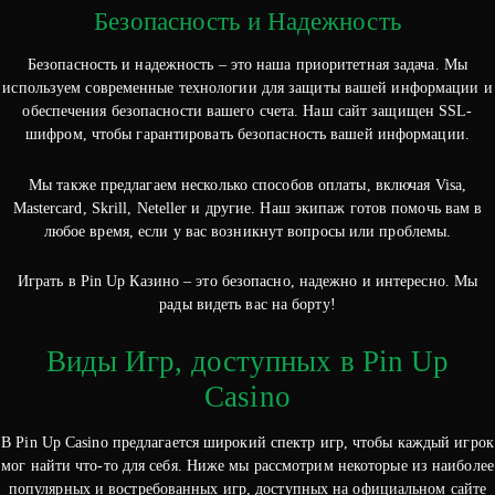
Безопасность и Надежность
Безопасность и надежность – это наша приоритетная задача. Мы
используем современные технологии для защиты вашей информации и
обеспечения безопасности вашего счета. Наш сайт защищен SSL-
шифром, чтобы гарантировать безопасность вашей информации.
Мы также предлагаем несколько способов оплаты, включая Visa,
Mastercard, Skrill, Neteller и другие. Наш экипаж готов помочь вам в
любое время, если у вас возникнут вопросы или проблемы.
Играть в Pin Up Казино – это безопасно, надежно и интересно. Мы
рады видеть вас на борту!
Виды Игр, доступных в Pin Up
Casino
В Pin Up Casino предлагается широкий спектр игр, чтобы каждый игрок
мог найти что-то для себя. Ниже мы рассмотрим некоторые из наиболее
популярных и востребованных игр, доступных на официальном сайте