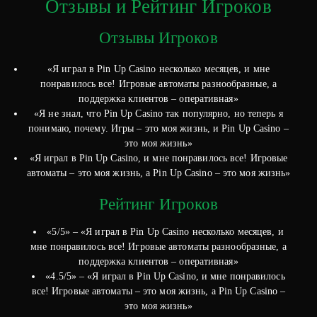
Отзывы и Рейтинг Игроков
Отзывы Игроков
«Я играл в Pin Up Casino несколько месяцев, и мне
понравилось все! Игровые автоматы разнообразные, а
поддержка клиентов – оперативная»
«Я не знал, что Pin Up Casino так популярно, но теперь я
понимаю, почему. Игры – это моя жизнь, и Pin Up Casino –
это моя жизнь»
«Я играл в Pin Up Casino, и мне понравилось все! Игровые
автоматы – это моя жизнь, а Pin Up Casino – это моя жизнь»
Рейтинг Игроков
«5/5» – «Я играл в Pin Up Casino несколько месяцев, и
мне понравилось все! Игровые автоматы разнообразные, а
поддержка клиентов – оперативная»
«4.5/5» – «Я играл в Pin Up Casino, и мне понравилось
все! Игровые автоматы – это моя жизнь, а Pin Up Casino –
это моя жизнь»