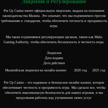
Лицензия и Регулирование
Pin Up Casino имеет официальную лицензию, выдана на основании
законодательства Мальты. Это означает, что мы подчиняемся строгим
требованиям и стандартам, чтобы обеспечить честность и прозрачность
игры.
Мы также подчиняемся регулирующим органам, таким как Malta
Gaming Authority, чтобы обеспечить безопасность и честность игры.
Лицензия
Дата выдачи
Дата действия
Мальтийская лицензия на онлайн-казино
2020 год
2025 год
Pin Up Casino – это надежное и безопасное онлайн-казино, которое
обеспечивает честность и прозрачность игры. Мы сделали все, чтобы
обеспечить максимальную безопасность для наших игроков, и мы
продолжаем работать над улучшением своих услуг.