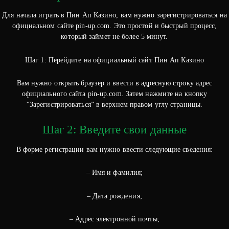
Для начала играть в Пин Ап Казино, вам нужно зарегистрироваться на
официальном сайте pin-up.com. Это простой и быстрый процесс,
который займет не более 5 минут.
Шаг 1: Перейдите на официальный сайт Пин Ап Казино
Вам нужно открыть браузер и ввести в адресную строку адрес
официального сайта pin-up.com. Затем нажмите на кнопку
“Зарегистрироваться” в верхнем правом углу страницы.
Шаг 2: Введите свои данные
В форме регистрации вам нужно ввести следующие сведения:
– Имя и фамилия;
– Дата рождения;
– Адрес электронной почты;