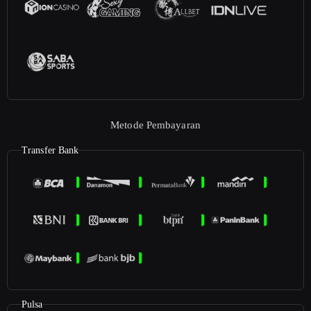
Metode Pembayaran
Transfer Bank
Pulsa