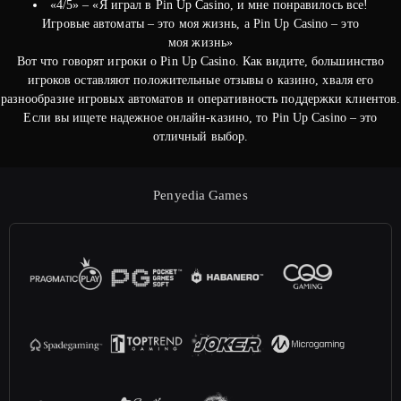
«4/5» – «Я играл в Pin Up Casino, и мне понравилось все!
Игровые автоматы – это моя жизнь, а Pin Up Casino – это
моя жизнь»
Вот что говорят игроки о Pin Up Casino. Как видите, большинство
игроков оставляют положительные отзывы о казино, хваля его
разнообразие игровых автоматов и оперативность поддержки клиентов.
Если вы ищете надежное онлайн-казино, то Pin Up Casino – это
отличный выбор.
Penyedia Games