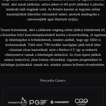
közül, ahol asztali játékokat, online pókert és élő profi játékokat is játszhat,
mindenki talál magának valót. Az Atlantis kaszinó az ingyenes online
kaszinójátékok hihetetlen változatáról ismert, amelyek mindegyike a
szerencsejáték igazi élményét nyújtja.
Teraszt biztosítanak, ahol a játékosok rengeteg online játékot fedezhetnek fel,
a klasszikus helyi kaszinóalapdaraboktól kezdve a kreatívkodásig, és izgalmas
új lehetőségeket is felfedezhetnek, mindezt anélkül, hogy egy fillért is
kockáztatnának. Több mint 7780 további nyerőgépes játék közül lehet
választani olyan kaszinóknál, mint a Harbors LV, így az emberek
elkényeztetve vannak a lehetőségek tárházával. Az ilyen típusú játékok
számos funkcióval, plusz bónusz ciklusokkal, ingyenes pörgetésekkel és
különleges jutalmakkal vannak tele, mindezt számos kellemes elrendezésben.
Penyedia Games