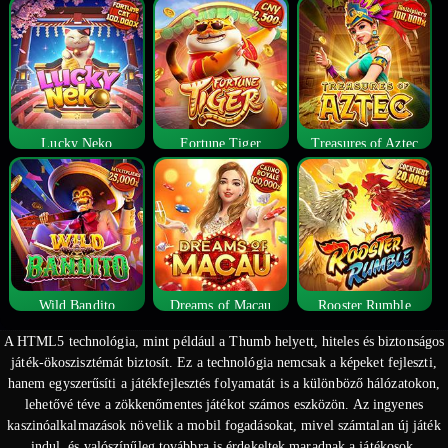
Lucky Neko
Fortune Tiger
Treasures of Aztec
Wild Bandito
Dreams of Macau
Rooster Rumble
A HTML5 technológia, mint például a Thumb helyett, hiteles és biztonságos
játék-ökoszisztémát biztosít. Ez a technológia nemcsak a képeket fejleszti,
hanem egyszerűsíti a játékfejlesztés folyamatát is a különböző hálózatokon,
lehetővé téve a zökkenőmentes játékot számos eszközön.
Az ingyenes
kaszinóalkalmazások növelik a mobil fogadásokat, mivel számtalan új játék
indul, és valószínűleg továbbra is érdekeltek maradnak a játékosok.