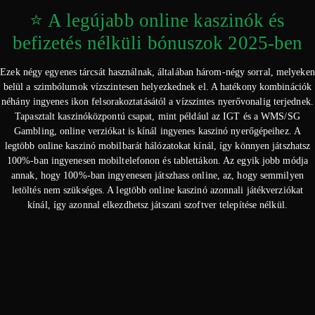
⭐ A legújabb online kaszinók és
befizetés nélküli bónuszok 2025-ben
Ezek négy egyenes tárcsát használnak, általában három-négy sorral, melyeken
belül a szimbólumok vízszintesen helyezkednek el. A hatékony kombinációk
néhány ingyenes ikon felsorakoztatásától a vízszintes nyerővonalig terjednek.
Tapasztalt kaszinóközpontú csapat, mint például az IGT és a WMS/SG
Gambling, online verziókat is kínál ingyenes kaszinó nyerőgépeihez. A
legtöbb online kaszinó mobilbarát hálózatokat kínál, így könnyen játszhatsz
100%-ban ingyenesen mobiltelefonon és tablettákon. Az egyik jobb módja
annak, hogy 100%-ban ingyenesen játszhass online, az, hogy semmilyen
letöltés nem szükséges. A legtöbb online kaszinó azonnali játékverziókat
kínál, így azonnal elkezdhetsz játszani szoftver telepítése nélkül.