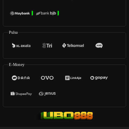
Pulsa
E-Money