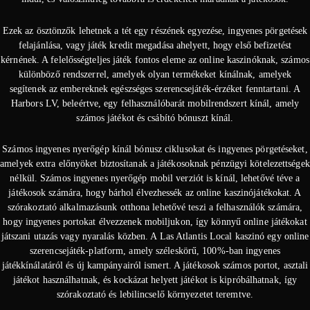
Ezek az ösztönzők lehetnek a tét egy részének egyezése, ingyenes pörgetések
felajánlása, vagy játék kredit megadása ahelyett, hogy első befizetést
kérnének. A felelősségteljes játék fontos eleme az online kaszinóknak, számos
különböző rendszerrel, amelyek olyan termékeket kínálnak, amelyek
segítenek az embereknek egészséges szerencsejáték-érzéket fenntartani. A
Harbors LV, beleértve, egy felhasználóbarát mobilrendszert kínál, amely
számos játékot és csábító bónuszt kínál.
Számos ingyenes nyerőgép kínál bónusz ciklusokat és ingyenes pörgetéseket,
amelyek extra előnyöket biztosítanak a játékosoknak pénzügyi kötelezettségek
nélkül. Számos ingyenes nyerőgép mobil verziót is kínál, lehetővé téve a
játékosok számára, hogy bárhol élvezhessék az online kaszinójátékokat. A
szórakoztató alkalmazásunk otthona lehetővé teszi a felhasználók számára,
hogy ingyenes portokat élvezzenek mobiljukon, így könnyű online játékokat
játszani utazás vagy nyaralás közben. A Las Atlantis Local kaszinó egy online
szerencsejáték-platform, amely széleskörű, 100%-ban ingyenes
játékkínálatáról és új kampányairól ismert. A játékosok számos portot, asztali
játékot használhatnak, és kockázat helyett játékot is kipróbálhatnak, így
szórakoztató és lebilincselő környezetet teremtve.