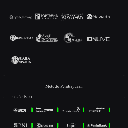
Metode Pembayaran
Transfer Bank