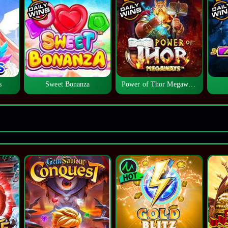
s
Sweet Bonanza
Power of Thor Megaways