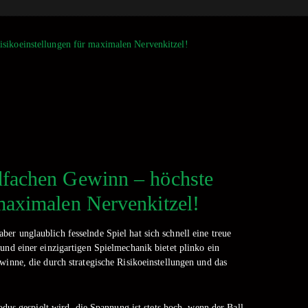
sikoeinstellungen für maximalen Nervenkitzel!
dfachen Gewinn – höchste
maximalen Nervenkitzel!
er unglaublich fesselnde Spiel hat sich schnell eine treue
d einer einzigartigen Spielmechanik bietet plinko ein
ewinne, die durch strategische Risikoeinstellungen und das
dus gespielt wird, die Spannung ist stets hoch, wenn der Ball