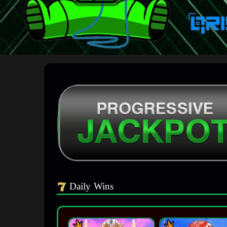
Daily Wins