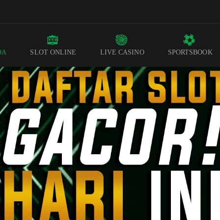
DA
SLOT ONLINE
LIVE CASINO
SPORTSBOOK