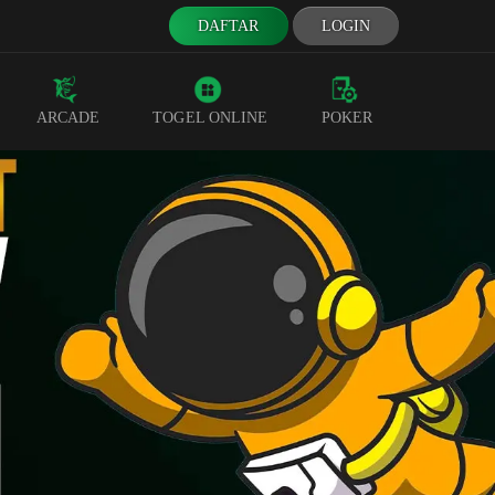
DAFTAR
LOGIN
ARCADE
TOGEL ONLINE
POKER