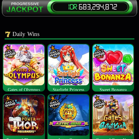
Daily Wins
Gates of Olympus
Starlight Princess
Sweet Bonanza