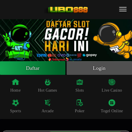
Beranda
Slot Online
Live Casino
Sportsbook
Arcade
Togel Online
Daftar
Login
Poker
Whatsapp
Home
Hot Games
Slots
Live Casino
Telegram
Sports
Arcade
Poker
Togel Online
Livechat