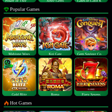
Power of Thor Megaways
Aztec Gems
Gates of Gatot Kaca
Popular Games
Mahjong Ways
Koi Gate
Gem Saviour Conquest
Gold Blitz
Roma
Fiery Sevens
Hot Games