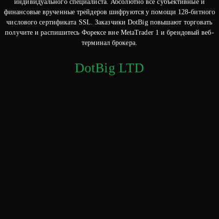
индивидуального специалиста. Абсолютно все субъективные и
финансовые врученные трейдеров шифруются у помощи 128-битного
числового сертификата SSL. Заказчики DotBig повышают торговать
получите и распишитесь Форексе вне MetaTrader 1 и брендовый веб-
терминал брокера.
DotBig LTD