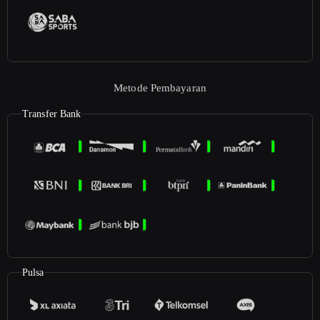
Metode Pembayaran
Transfer Bank
Pulsa