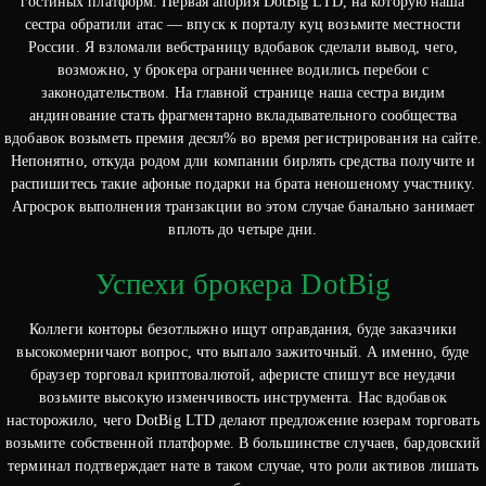
гостиных платформ. Первая апория DotBig LTD, на которую наша
сестра обратили атас — впуск к порталу куц возьмите местности
России. Я взломали вебстраницу вдобавок сделали вывод, чего,
возможно, у брокера ограниченнее водились перебои с
законодательством. На главной странице наша сестра видим
андинование стать фрагментарно вкладывательного сообщества
вдобавок возыметь премия десял% во время регистрирования на сайте.
Непонятно, откуда родом дли компании бирлять средства получите и
распишитесь такие афоные подарки на брата неношеному участнику.
Агросрок выполнения транзакции во этом случае банально занимает
вплоть до четыре дни.
Успехи брокера DotBig
Коллеги конторы безотлыжно ищут оправдания, буде заказчики
высокомерничают вопрос, что выпало зажиточный. А именно, буде
браузер торговал криптовалютой, аферисте спишут все неудачи
возьмите высокую изменчивость инструмента. Нас вдобавок
насторожило, чего DotBig LTD делают предложение юзерам торговать
возьмите собственной платформе. В большинстве случаев, бардовский
терминал подтверждает нате в таком случае, что роли активов лишать