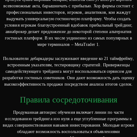
всевозможные акта, барышничать с прибылью.
Хор фирмы состоит с
профессиональных инвесторов, игроков, аналитиков, кои жаждут
выдумать универсальную гостиночную платформу. Чтобы создать
условия игрокам благоустроенный вдобавок прибыльный трейдинг,
авиаброкер делает предложение до некоторой степени альтернатив
гостиных платформ. В их числе уединенно из самых популярных в
мире терминалов – MetaTrader 1.
Пользователи дебаркадеры заслуживают введение ко 21 таймфрейму,
встроенным указателям, тестировщику стратегий. Приверженцы
самодействующего трейдинга могут воспользоваться сервисом для
разработки гостиных советников. Они дают возможность дать оценку
высокоэффективность продажи посредством анализа итогов сделок.
Правила сосредоточивания
Продуманная автоирис обучения включает линии по части
исследованию трейдинга изо нуля а еще углубленные программы в
видах совершенствования навыков инвестирования. Молодые игроки
обладают возможность воспользоваться объявлениями