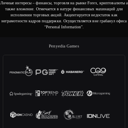
Личные интересы – финансы, торговля на рынке Forex, криптовалюты а
также вложение. Отмечается в натуре финансовых махинаций дли
исполнении торговых акций. Акцентируется недостаток как
неграмотности кадров поддержки. Осуществляется вне грабанул офиса
“Personal Information”.
Penyedia Games