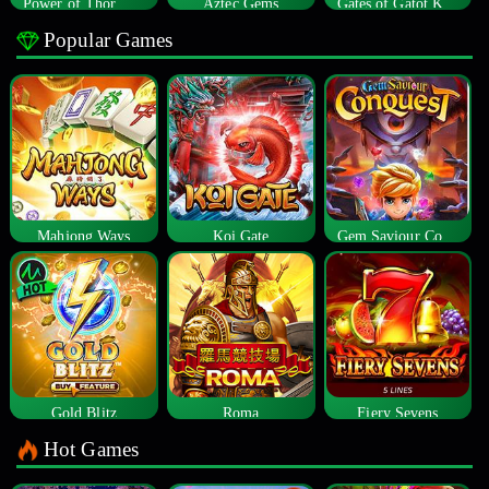
Power of Thor Megaways
Aztec Gems
Gates of Gatot Kaca
Popular Games
Mahjong Ways
Koi Gate
Gem Saviour Conquest
Gold Blitz
Roma
Fiery Sevens
Hot Games