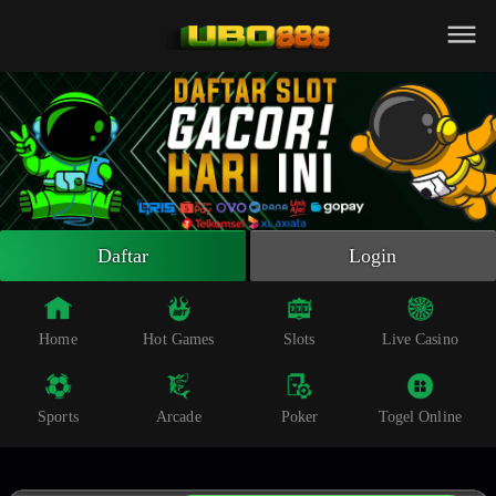
Beranda
Slot Online
Live Casino
Sportsbook
Arcade
Togel Online
Daftar
Login
Poker
Whatsapp
Home
Hot Games
Slots
Live Casino
Telegram
Sports
Arcade
Poker
Togel Online
Livechat