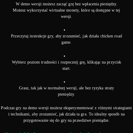
W demo wersji możesz zacząć grę bez wpłacenia pieniędzy.
Możesz wykorzystać wirtualne monety, które są dostępne w tej
wersji.
Przeczytaj instrukcje gry, aby zrozumieć, jak działa chicken road
game.
Wybierz poziom trudności i rozpocznij grę, klikając na przycisk
start.
Grasz, tak jak w normalnej wersji, ale bez ryzyka straty
pieniędzy.
Podczas gry na demo wersji możesz eksperymentować z różnymi strategiami
i technikami, aby zrozumieć, jak działa ta gra. To idealny sposób na
przygotowanie się do gry na prawdziwe pieniądze.