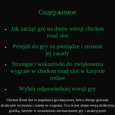
Содержимое
Jak zacząć grę na demo wersji chicken
road slot
Przejdź do gry na pieniądze i zrozum
jej zasady
Strategie i wskazówki do zwiększenia
wygraw w chicken road slot w kasynie
online
Wybór odpowiedniej wersji gry
Chicken Road slot to popularna gra kasynowa, która oferuje graczom
atrakcyjne wyzwania i szansę na wygraną. Gra ta jest znana swoją atrakcyjną
grafiką, łatwym w zrozumieniu mechanizmem gry i atrakcyjnymi