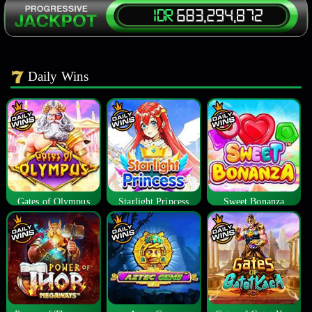
Daily Wins
Gates of Olympus
Starlight Princess
Sweet Bonanza