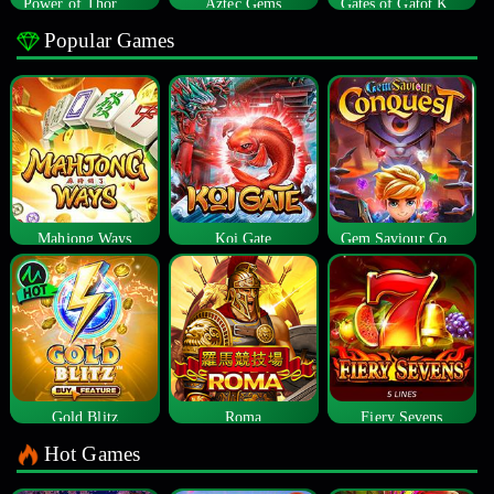
Power of Thor Megaways
Aztec Gems
Gates of Gatot Kaca
Popular Games
Mahjong Ways
Koi Gate
Gem Saviour Conquest
Gold Blitz
Roma
Fiery Sevens
Hot Games