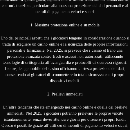
con un’attenzione particolare alla massima protezione dei dati personali e ai
metodi di pagamento veloci e sicuri.
1. Massima protezione online e su mobile
Uno dei principali aspetti che i giocatori tengono in considerazione quando si
tratta di scegliere un casinò online è la sicurezza delle proprie informazioni
personali e finanziarie. Nel 2025, si prevede che i casinò offrano una
protezione avanzata contro frodi e accessi non autorizzati, utilizzando
tecnologie di crittografia all’avanguardia e protocolli di sicurezza rigorosi.
Inoltre, le app mobile dei casinò offriranno la stessa protezione dei dati,
consentendo ai giocatori di scommettere in totale sicurezza con i propri
dispositivi mobili.
2. Prelievi immediati
Un’altra tendenza che sta emergendo nei casinò online è quella dei prelievi
immediati. Nel 2025, i giocatori potranno prelevare le proprie vincite
istantaneamente, senza dover attendere giorni per ottenere i propri fondi.
Questo è possibile grazie all’utilizzo di metodi di pagamento veloci e sicuri,