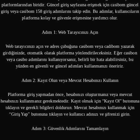
platformlarından biridir. Güncel giriş sayfasına erişmek için casibom güncel
giriş veya casibom 158 giriş adımlarını takip edin. Bu adımlar, kullanıcıların
platforma kolay ve güvenle erişmesine yardımcı olur.
Adım 1: Web Tarayıcınızı Açın
Web tarayıcınızı açın ve adres çubuğuna casibom veya cadibom yazarak
girdiğinizde, otomatik olarak platforma yönlendirileceksiniz. Eğer casibon
veya casibo adımlarını kullanıyorsanız, belirli bir hata alabilirsiniz, bu
yüzden en güvenli ve güncel adımları kullanmanızı öneririz.
Adım 2: Kayıt Olun veya Mevcut Hesabınızı Kullanın
Platforma giriş yapmadan önce, hesabınızı oluşturmanız veya mevcut
hesabınızı kullanmanız gerekmektedir. Kayıt olmak için “Kayıt Ol” butonuna
tıklayın ve gerekli bilgileri doldurun. Mevcut hesabınızı kullanmak için
“Giriş Yap” butonuna tıklayın ve kullanıcı adınızı ve şifrenizi girin.
Adım 3: Güvenlik Adımlarını Tamamlayın