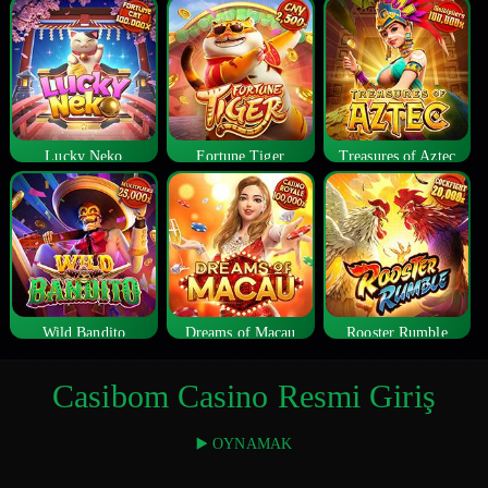
Lucky Neko
Fortune Tiger
Treasures of Aztec
Wild Bandito
Dreams of Macau
Rooster Rumble
Casibom Casino Resmi Giriş
▶️ OYNAMAK