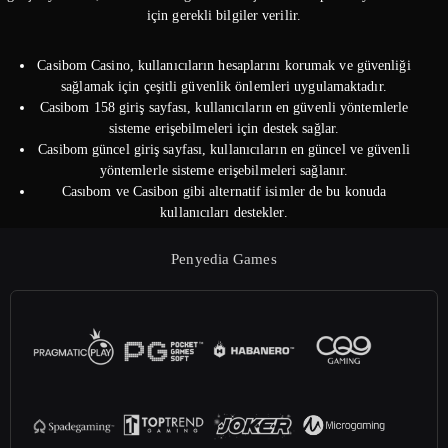
için gerekli bilgiler verilir.
Casibom Casino, kullanıcıların hesaplarını korumak ve güvenliği
sağlamak için çeşitli güvenlik önlemleri uygulamaktadır.
Casibom 158 giriş sayfası, kullanıcıların en güvenli yöntemlerle
sisteme erişebilmeleri için destek sağlar.
Casibom güncel giriş sayfası, kullanıcıların en güncel ve güvenli
yöntemlerle sisteme erişebilmeleri sağlanır.
Casıbom ve Casibon gibi alternatif isimler de bu konuda
kullanıcıları destekler.
Penyedia Games