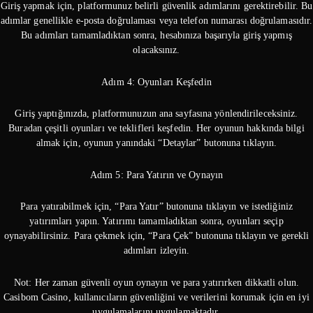
Giriş yapmak için, platformunuz belirli güvenlik adımlarını gerektirebilir. Bu
adımlar genellikle e-posta doğrulaması veya telefon numarası doğrulamasıdır.
Bu adımları tamamladıktan sonra, hesabınıza başarıyla giriş yapmış
olacaksınız.
Adım 4: Oyunları Keşfedin
Giriş yaptığınızda, platformunuzun ana sayfasına yönlendirileceksiniz.
Buradan çeşitli oyunları ve teklifleri keşfedin. Her oyunun hakkında bilgi
almak için, oyunun yanındaki “Detaylar” butonuna tıklayın.
Adım 5: Para Yatırın ve Oynayın
Para yatırabilmek için, “Para Yatır” butonuna tıklayın ve istediğiniz
yatırımları yapın. Yatırımı tamamladıktan sonra, oyunları seçip
oynayabilirsiniz. Para çekmek için, “Para Çek” butonuna tıklayın ve gerekli
adımları izleyin.
Not: Her zaman güvenli oyun oynayın ve para yatırırken dikkatli olun.
Casibom Casino, kullanıcıların güvenliğini ve verilerini korumak için en iyi
uygulamalarını uygulamaktadır.