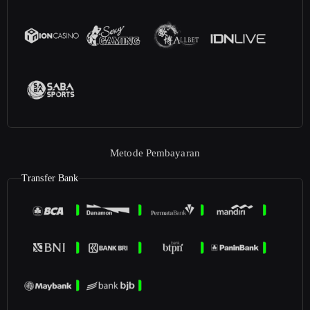
Metode Pembayaran
Transfer Bank