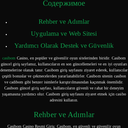
Содержимое
Rehber ve Adımlar
Uygulama ve Web Sitesi
Yardımcı Olarak Destek ve Güvenlik
casibom
Casino, en popüler ve güvenilir oyun sitelerinden biridir. Casibom
güncel giriş sayfamız, kullanıcıların en son güncellemeleri ve en iyi oyunları
denemelerine olanak tanır. Casibom giriş sayfasını ziyaret ederek, kullanıcılar
çeşitli bonuslar ve çekmecelerden yararlanabilirler. Casibom sitenin casibon
ve cadibom gibi benzer isimlerle karıştırılmasından kaçınmak önemlidir.
Casibom güncel giriş sayfası, kullanıcıların güvenli ve rahat bir deneyim
yaşamasına yardımcı olur. Casibom giriş sayfasını ziyaret etmek için casibo
adresini kullanın.
Rehber ve Adımlar
Casibom Casino Resmi Giriş: Casibom, en güvenli ve güvenilir oyun