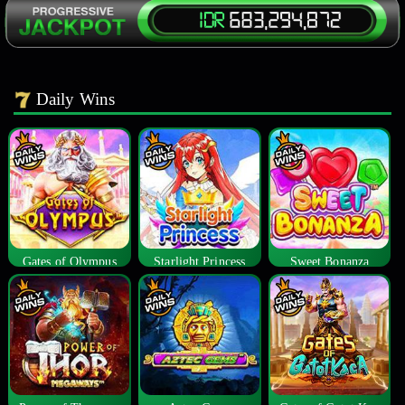
Daily Wins
Gates of Olympus
Starlight Princess
Sweet Bonanza