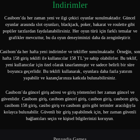
İndirimler
Casibom’da her zaman yeni ve ilgi çekici oyunlar sunulmaktadır. Güncel
oyunlar arasında slot oyunları, blackjack, poker, bakarat ve roulette gibi
popüler tarzlardan faydalanabilirsiniz. Her oyun türü için farklı temalar ve
grafikler mevcuttur, bu da oyun deneyiminizi daha da zenginleştirir.
Casibom’da her hafta yeni indirimler ve teklifler sunulmaktadır. Örneğin, son
hafta 158 giriş teklifi ile kullanıcılar 158 TL’ye sahip olabilirler. Bu teklif,
yeni kullanıcılar için özel olarak tasarlanmıştır ve sadece belirli bir süre
boyunca geçerlidir. Bu teklifi kullanarak, oyunlara daha fazla yatırım
yapabilir ve kazançlarınıza katkıda bulunabilirsiniz.
Casibom’da güncel giriş adresi ve giriş yöntemleri her zaman güncel ve
güvenlidır. Casibom giriş, casibom güncel giriş, casibon giriş, casıbom giriş,
casibom 158 giriş, casibo giriş ve casibom giris gibi terimler aracılığıyla
kolayca bulunabilir. Güvenli bir giriş yapabilmek için, her zaman güvenli
bağlantıları seçin ve kişisel bilgilerinizi koruyun.
Penyedia Games