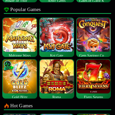
Power of Thor Megaways
Aztec Gems
Gates of Gatot Kaca
Popular Games
Mahjong Ways
Koi Gate
Gem Saviour Conquest
Gold Blitz
Roma
Fiery Sevens
Hot Games