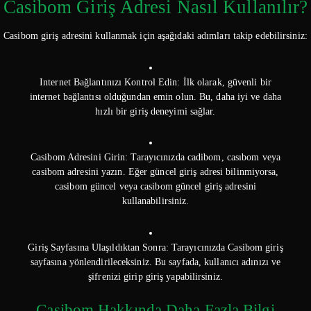
Casibom Giriş Adresi Nasıl Kullanılır?
Casibom giriş adresini kullanmak için aşağıdaki adımları takip edebilirsiniz:
Internet Bağlantınızı Kontrol Edin: İlk olarak, güvenli bir
internet bağlantısı olduğundan emin olun. Bu, daha iyi ve daha
hızlı bir giriş deneyimi sağlar.
Casibom Adresini Girin: Tarayıcınızda cadibom, casıbom veya
casibom adresini yazın. Eğer güncel giriş adresi bilinmiyorsa,
casibom güncel veya casibom güncel giriş adresini
kullanabilirsiniz.
Giriş Sayfasına Ulaşıldıktan Sonra: Tarayıcınızda Casibom giriş
sayfasına yönlendirileceksiniz. Bu sayfada, kullanıcı adınızı ve
şifrenizi girip giriş yapabilirsiniz.
Casibom Hakkında Daha Fazla Bilgi