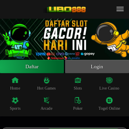
Beranda
Slot Online
Live Casino
Sportsbook
Arcade
Togel Online
Daftar
Login
Poker
Whatsapp
Home
Hot Games
Slots
Live Casino
Telegram
Sports
Arcade
Poker
Togel Online
Livechat