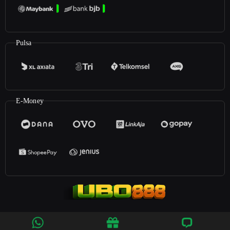
Pulsa
E-Money
©2023
UBO888
. All rights reserved | 18+