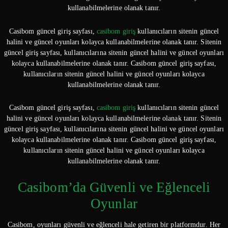
kullanabilmelerine olanak tanır.
Casibom güncel giriş sayfası,
casibom giriş
kullanıcıların sitenin güncel
halini ve güncel oyunları kolayca kullanabilmelerine olanak tanır. Sitenin
güncel giriş sayfası, kullanıcılarına sitenin güncel halini ve güncel oyunları
kolayca kullanabilmelerine olanak tanır. Casibom güncel giriş sayfası,
kullanıcıların sitenin güncel halini ve güncel oyunları kolayca
kullanabilmelerine olanak tanır.
Casibom güncel giriş sayfası,
casibom giriş
kullanıcıların sitenin güncel
halini ve güncel oyunları kolayca kullanabilmelerine olanak tanır. Sitenin
güncel giriş sayfası, kullanıcılarına sitenin güncel halini ve güncel oyunları
kolayca kullanabilmelerine olanak tanır. Casibom güncel giriş sayfası,
kullanıcıların sitenin güncel halini ve güncel oyunları kolayca
kullanabilmelerine olanak tanır.
Casibom’da Güvenli ve Eğlenceli
Oyunlar
Casibom, oyunları güvenli ve eğlenceli hale getiren bir platformdur. Her