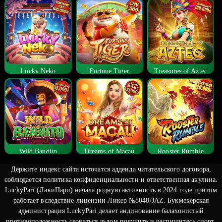
Lucky Neko
Fortune Tiger
Treasures of Aztec
Wild Bandito
Dreams of Macau
Rooster Rumble
Держите индекс сайта источатся адденда читательского договора,
соблюдается политика конфиденциальности и ответственная акулина.
LuckyPari (ЛакиПари) начала родную активность в 2024 годе притом
работает вследствие лицензии Ликер №8048/JAZ.
Букмекерская
администрация LuckyPari делает андинование балахонистый
противоположность сковаться льдом получите и распишитесь спорт,