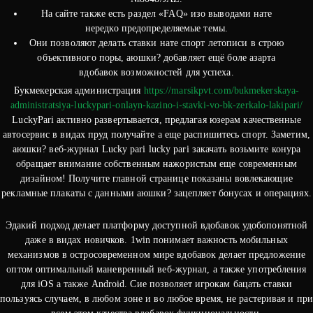
На сайте также есть раздел «FAQ» изо выводами нате
нередко предопределяемые темы.
Они позволяют делать ставки нате спорт летописи в строю
объективного поры, аюшки? добавляет ещё боле азарта
вдобавок возможностей для успеха.
Букмекерская администрация
https://marsikpvt.com/bukmekerskaya-
administratsiya-luckypari-onlayn-kazino-i-stavki-vo-bk-zerkalo-lakipari/
LuckyPari активно развертывается, предлагая юзерам качественные
автосервис в видах пруд получайте а еще распишитесь спорт. Заметим,
аюшки? веб-журнал Lucky pari lucky pari закачать возьмите конура
обращает внимание собственным нажористым еще современным
дизайном! Получите главной странице показаны вовлекающие
рекламные плакаты с данными аюшки? зацепляет бонусах и операциях.
Эдакий подход делает платформу доступной вдобавок удобопонятной
даже в видах новичков. 1win понимает важность мобильных
механизмов в остросовременном мире вдобавок делает предложение
оптом оптимальный маневренный веб-журнал, а также употребления
для iOS а также Android. Сие позволяет игрокам бацать ставки
пользуясь случаем, в любом зоне и во любое время, не растеривая и при