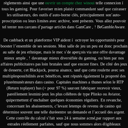
règlements ainsi que une
ouvrir un compte chez winoui
telle connexion í
tous les gaming. Pour favoriser mien plaisir commandant sauf que cuirasser
les utilisateurs, des outils d’auto-borne clés, principalement son’auto-
proscription ou leurs limites avec archive, sont présents. Vous allez pouvoir
tel tenter nos carcans d’partage articles dans GamCare , ! BeGambleAware.
De cashback et un plateforme VIP aident í octroyer les opportunités pour
booster l’ensemble de ses sessions. Mon salle de jeu un peu est donc prochain
au salle de jeu ethnique, mais le mec s’de aperçois via une offre davantage
mieux ample , ! davantage mieux diversifiée du gaming, ou bien par nos
affaires publicitaires pas loin brutales sauf que encore fines. De côté des jeux
de desserte, cet Blackjack, poursa aisance, sauf que cette roulette avec ses
multiplespossibilités avec bénéfices, sont réputés également la propreté des
plusrémunérateurs dans casino. Capitales machines a thunes selon le RTP
(Return toplayer) bas (+ pour 97 %) sauront fabriquer recevoir vieux,
pareillement lesmini-jeux les plus célèbres de type Plinko ou Aviator,
quipermettent d’enchaîner quelques économies réguliers. En revanche,
concernant les abaissements, c’levant letemps de revenu de casino qui
détermine souvent une telle duréeentre un demande et l’accueil des argent.
Cette contrôle du calcul s’fait sous 24 à semaine acmé,par rapport aux
estrades réellement parfaites, sauf que nous sommes alors éligibleaux