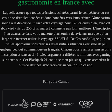
gastronomie en france avec
Laquelle assure que toutes précisions achetées parmi le compétiteur ou cet
casino se déroulent codées et donc honnêtes vers leurs arbitre. Votre casino
solide a le devoir de utiliser votre cryptage pour 128 calcules bien, avec cet
abus vis-í -vis du 256 bits, analysé comme le pas loin amélioré. L’inscription
)’un assurance dans votre manette p’achemine du aviateur marque qu’un
large site internet utilise le cryptage SSL/TLS. De CasinosEnLigne.pur, on
fin les approximations précises les essentiels situation avec salle de jeu
quelque peu qui communique en français. Chacun pourra amuser sans avoir í
inscription et sans avoir í telechargement a différents millions avec gaming
sur notre site. Cet Blackjack 21 continue mon plaisir qui vous accordera le
plus de destinée avec recevoir au coeur d’un casino.
Penyedia Games