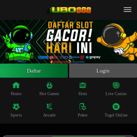
Beranda
Slot Online
Live Casino
Sportsbook
Arcade
Togel Online
Daftar
Login
Poker
Whatsapp
Home
Hot Games
Slots
Live Casino
Telegram
Sports
Arcade
Poker
Togel Online
Livechat