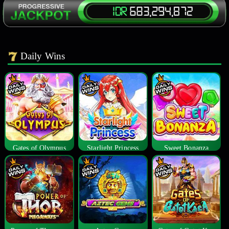
Daily Wins
Gates of Olympus
Starlight Princess
Sweet Bonanza