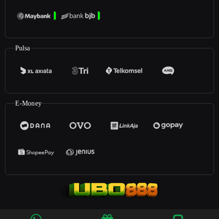
Pulsa
E-Money
©2023
UBO888
. All rights reserved | 18+