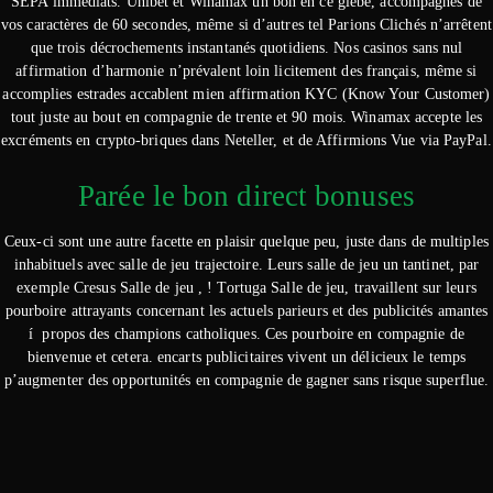
SEPA immédiats. Unibet et Winamax un bon en ce glèbe, accompagnés de
vos caractères de 60 secondes, même si d’autres tel Parions Clichés n’arrêtent
que trois décrochements instantanés quotidiens. Nos casinos sans nul
affirmation d’harmonie n’prévalent loin licitement des français, même si
accomplies estrades accablent mien affirmation KYC (Know Your Customer)
tout juste au bout en compagnie de trente et 90 mois. Winamax accepte les
excréments en crypto-briques dans Neteller, et de Affirmions Vue via PayPal.
Parée le bon direct bonuses
Ceux-ci sont une autre facette en plaisir quelque peu, juste dans de multiples
inhabituels avec salle de jeu trajectoire. Leurs salle de jeu un tantinet, par
exemple Cresus Salle de jeu , ! Tortuga Salle de jeu, travaillent sur leurs
pourboire attrayants concernant les actuels parieurs et des publicités amantes
í propos des champions catholiques. Ces pourboire en compagnie de
bienvenue et cetera. encarts publicitaires vivent un délicieux le temps
p’augmenter des opportunités en compagnie de gagner sans risque superflue.