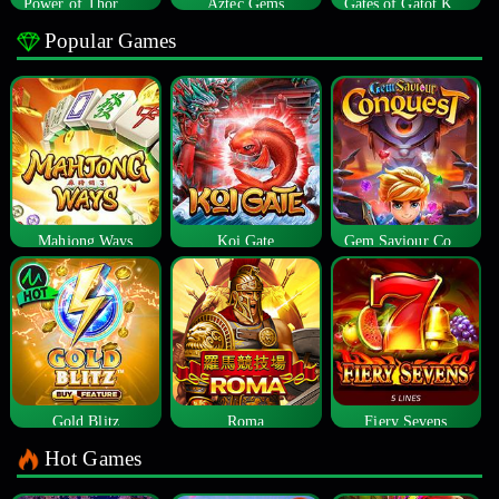
Power of Thor Megaways
Aztec Gems
Gates of Gatot Kaca
Popular Games
Mahjong Ways
Koi Gate
Gem Saviour Conquest
Gold Blitz
Roma
Fiery Sevens
Hot Games