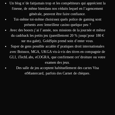
Un blog n’de faitjamais trop et les compétiteurs qui apprécient la
finesse, de même biendans nos réduits lequel en l’agencement
générale, peuvent être faire confiance.
Toi-même toi-même choisissez quels police de gaming sont
présents avec lemeilleur casino quelque peu ?
Avec des boosts j’ai l’année, nos missions de la journée et même
du cashback les petits jeu (pareillement 20 % jusqu’pour 180 €
sur ma galet), GoldSpin prend soin d’enter vous.
Super de gens possible accable d’pratiques droit internationales
avec Boisson, MGA, UKGA vis-à-vis des titres en compagnie de
GLI, iTechLabs, eCOGRA, que confirment cet’droiture ou votre
examen des jeux.
Des salle de jeu acceptent habituellement des cartes Visa
etMastercard, parfois des Carnet de chèques.