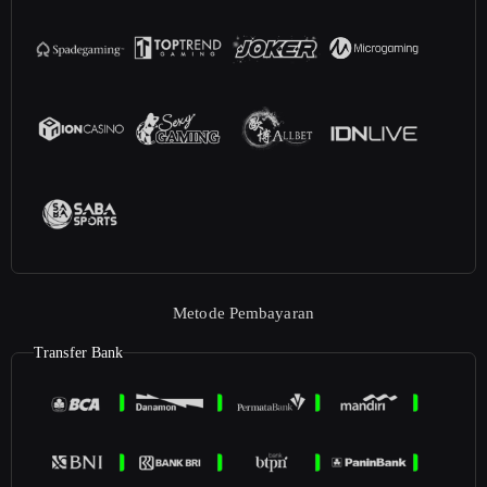
Metode Pembayaran
Transfer Bank