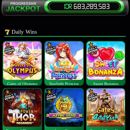
Daily Wins
Gates of Olympus
Starlight Princess
Sweet Bonanza