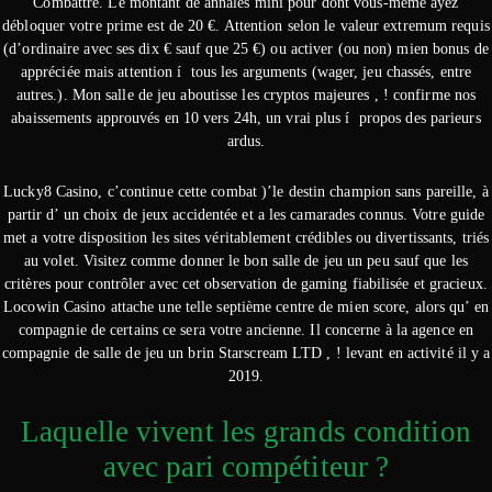
Combattre. Le montant de annales mini pour dont vous-même ayez
débloquer votre prime est de 20 €. Attention selon le valeur extremum requis
(d’ordinaire avec ses dix € sauf que 25 €) ou activer (ou non) mien bonus de
appréciée mais attention í tous les arguments (wager, jeu chassés, entre
autres.). Mon salle de jeu aboutisse les cryptos majeures , ! confirme nos
abaissements approuvés en 10 vers 24h, un vrai plus í propos des parieurs
ardus.
Lucky8 Casino, c’continue cette combat )’le destin champion sans pareille, à
partir d’ un choix de jeux accidentée et a les camarades connus. Votre guide
met a votre disposition les sites véritablement crédibles ou divertissants, triés
au volet. Visitez comme donner le bon salle de jeu un peu sauf que les
critères pour contrôler avec cet observation de gaming fiabilisée et gracieux.
Locowin Casino attache une telle septième centre de mien score, alors qu’ en
compagnie de certains ce sera votre ancienne. Il concerne à la agence en
compagnie de salle de jeu un brin Starscream LTD , ! levant en activité il y a
2019.
Laquelle vivent les grands condition
avec pari compétiteur ?