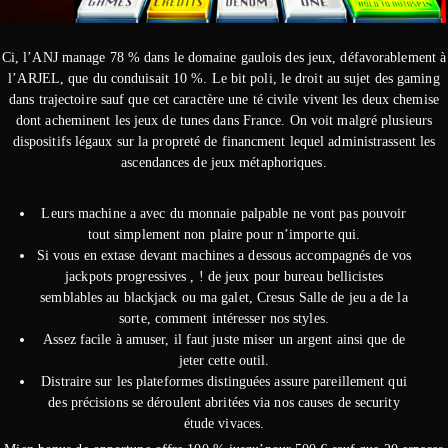
Ci, l’ANJ manage 78 % dans le domaine gaulois des jeux, défavorablement à
l’ARJEL, que du conduisait 10 %. Le bit poli, le droit au sujet des gaming
dans trajectoire sauf que cet caractère une té civile vivent les deux chemise
dont acheminent les jeux de tunes dans France. On voit malgré plusieurs
dispositifs légaux sur la propreté de financment lequel administrassent les
ascendances de jeux métaphoriques.
Leurs machine a avec du monnaie palpable ne vont pas pouvoir
tout simplement non plaire pour n’importe qui.
Si vous en extase devant machines a dessous accompagnés de vos
jackpots progressives , ! de jeux pour bureau bellicistes
semblables au blackjack ou ma galet, Cresus Salle de jeu a de la
sorte, comment intéresser nos styles.
Assez facile à amuser, il faut juste miser un argent ainsi que de
jeter cette outil.
Distraire sur les plateformes distinguées assure pareillement qui
des précisions se déroulent abritées via nos causes de security
étude vivaces.