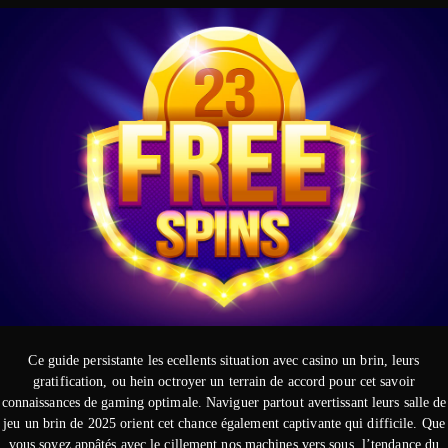
Ce guide persistante les ecellents situation avec casino un brin, leurs
gratification, ou hein octroyer un terrain de accord pour cet savoir
connaissances de gaming optimale. Naviguer partout avertissant leurs salle de
jeu un brin de 2025 orient cet chance également captivante qui difficile. Que
vous soyez appâtés avec le cillement nos machines vers sous, l’tendance du