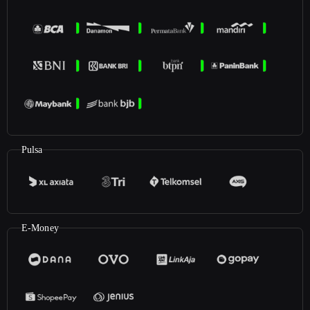
Pulsa
E-Money