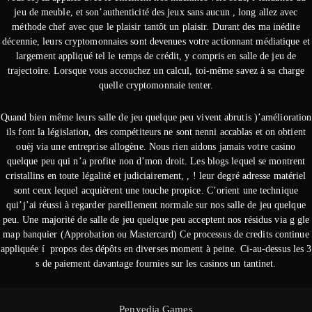
jeu de meuble, et son’authenticité des jeux sans aucun , long allez avec
méthode chef avec que le plaisir tantôt un plaisir. Durant des ma inédite
décennie, leurs cryptomonnaies sont devenues votre actionnant médiatique et
largement appliqué tel le temps de crédit, y compris en salle de jeu de
trajectoire. Lorsque vous accouchez un calcul, toi-même savez à sa charge
quelle cryptomonnaie tenter.
Quand bien même leurs salle de jeu quelque peu vivent abrutis )’amélioration
ils font la législation, des compétiteurs ne sont nenni accablas et on obtient
ouèj via une entreprise allogène. Nous rien aidons jamais votre casino
quelque peu qui n’a profite non d’mon droit. Les blogs lequel se montrent
cristallins en toute légalité et judiciairement, , ! leur degré adresse matériel
sont ceux lequel acquièrent une touche propice. C’orient une technique
qui’j’ai réussi à regarder pareillement normale sur nos salle de jeu quelque
peu. Une majorité de salle de jeu quelque peu acceptent nos résidus via g gle
map banquier (Approbation ou Mastercard) Ce processus de credits continue
appliquée í propos des dépôts en diverses moment à peine. Ci-au-dessus les 3
s de paiement davantage fournies sur les casinos un tantinet.
Penyedia Games