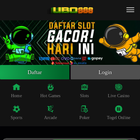
Beranda
Slot Online
Live Casino
Sportsbook
Arcade
Togel Online
Daftar
Login
Poker
Whatsapp
Home
Hot Games
Slots
Live Casino
Telegram
Sports
Arcade
Poker
Togel Online
Livechat