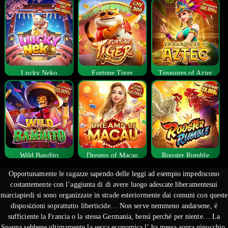
Lucky Neko
Fortune Tiger
Treasures of Aztec
Wild Bandito
Dreams of Macau
Rooster Rumble
Opportunamente le ragazze sapendo delle leggi ad esempio impediscono
costantemente con l’aggiunta di di avere luogo adescate liberamentesui
marciapiedi si sono organizzate in strade esteriormente dai comuni con queste
disposizioni soprattutto liberticide… Non serve nemmeno andarsene, é
sufficiente la Francia o la stessa Germania, bensì perché per niente… La
Spagna sebbene ultimamente la secca economica l’ ha messa sopra ginocchio.