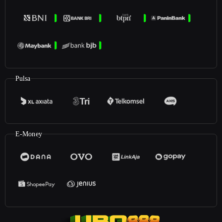
Pulsa
E-Money