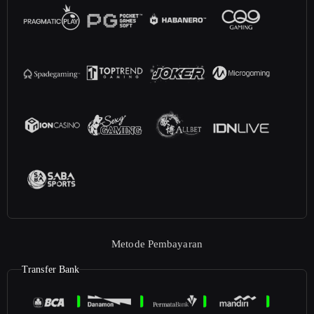
Metode Pembayaran
Transfer Bank