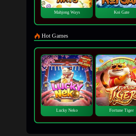
Mahjong Ways
Koi Gate
Hot Games
Lucky Neko
Fortune Tiger