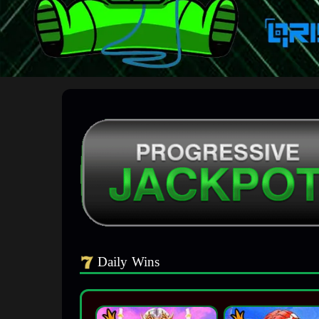
Daily Wins