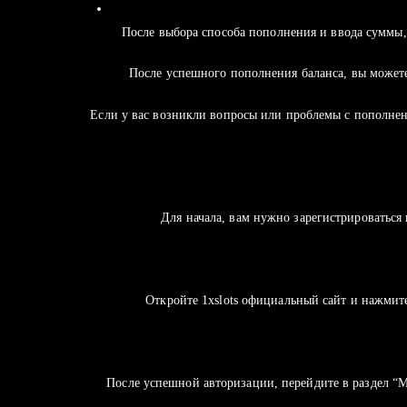
После выбора способа пополнения и ввода суммы,
После успешного пополнения баланса, вы можете 
Если у вас возникли вопросы или проблемы с пополнени
Для начала, вам нужно зарегистрироваться н
Откройте 1xslots официальный сайт и нажмите
После успешной авторизации, перейдите в раздел “