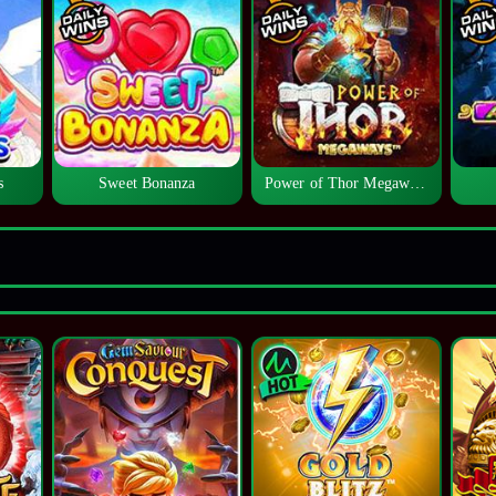
s
Sweet Bonanza
Power of Thor Megaways