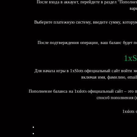
После входа в аккаунт, перейдите в раздел “Пополн
вар
Выберите платежную систему, введите сумму, которую
После подтверждения операции, ваш баланс будет поп
1xS
Для начала игры в 1xSlots официальный сайт войти 
включая имя, фамилию, email
Пополнение баланса на 1xslots официальный сайт – это 
способ пополнения (н
1xslots