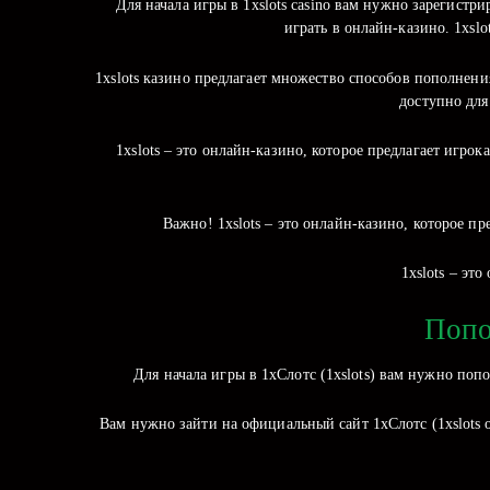
Для начала игры в 1xslots casino вам нужно зарегистри
играть в онлайн-казино. 1xsl
1xslots казино предлагает множество способов пополнения б
доступно для
1xslots – это онлайн-казино, которое предлагает игро
Важно! 1xslots – это онлайн-казино, которое п
1xslots – эт
Попо
Для начала игры в 1хСлотс (1xslots) вам нужно по
Вам нужно зайти на официальный сайт 1хСлотс (1xslots о