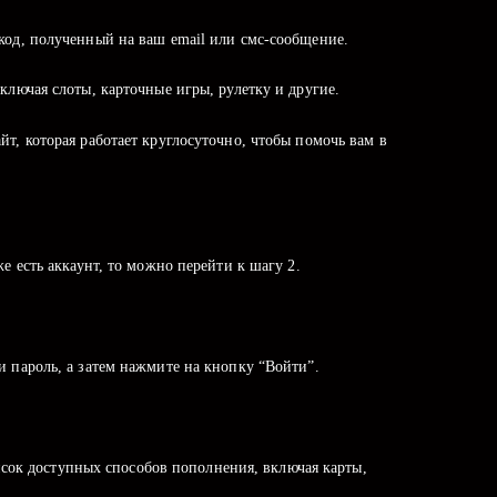
код, полученный на ваш email или смс-сообщение.
ключая слоты, карточные игры, рулетку и другие.
т, которая работает круглосуточно, чтобы помочь вам в
же есть аккаунт, то можно перейти к шагу 2.
и пароль, а затем нажмите на кнопку “Войти”.
сок доступных способов пополнения, включая карты,