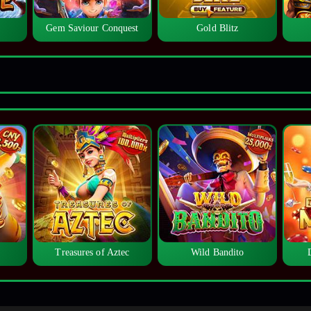
Gem Saviour Conquest
Gold Blitz
Treasures of Aztec
Wild Bandito