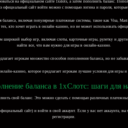
роваться на официальном сайте 1xslots, а затем пополнить баланс. Попо
ots официальный сайт войти можно с помощью логина и пароля, которы
аланса, включая популярные платежные системы, такие как Visa, Masterca
 тех, кто хочет играть в онлайн-казино, но не может использовать офиц
кам широкий выбор игр, включая слоты, карточные игры, рулетку и другие
найти все, что вам нужно для игры в онлайн-казино.
редлагает игрокам множество способов пополнения баланса, но не забыва
о онлайн-казино, которое предлагает игрокам лучшие условия для игры и
лнение баланса в 1хСлотс: шаги для н
полнить свой баланс. Это можно сделать с помощью различных платежны
фициальный сайт) и войти в свой аккаунт. Если у вас нет аккаунта, вы
регистрации.