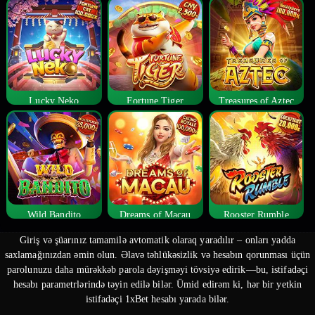
Lucky Neko
Fortune Tiger
Treasures of Aztec
Wild Bandito
Dreams of Macau
Rooster Rumble
Giriş və şüarınız tamamilə avtomatik olaraq yaradılır – onları yadda
saxlamağınızdan əmin olun. Əlavə təhlükəsizlik və hesabın qorunması üçün
parolunuzu daha mürəkkəb parola dəyişməyi tövsiyə edirik—bu, istifadəçi
hesabı parametrlərində təyin edilə bilər.
Ümid edirəm ki, hər bir yetkin
istifadəçi 1xBet hesabı yarada bilər.