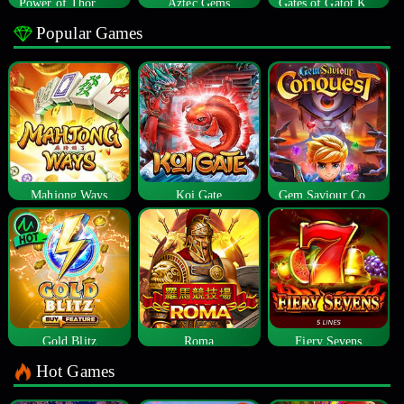
Power of Thor Megaways
Aztec Gems
Gates of Gatot Kaca
Popular Games
Mahjong Ways
Koi Gate
Gem Saviour Conquest
Gold Blitz
Roma
Fiery Sevens
Hot Games