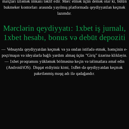
matçları izləmək imkanı təklif edir. Mərc etmək üçün demək olar ki, bütün
bukmeker kontorları arasında yayılmış platformada qeydiyyatdan keçmək
lazımdır.
Mərclərin qeydiyyatı: 1xbet iş jurnalı,
1xbet hesabı, bonus və debüt depoziti
— Vebsaytda qeydiyyatdan keçmək və ya ondan istifadə etmək, həmçinin e-
poçt/maşın və ideyalarla bağlı yardım almaq üçün “Giriş” üzərinə klikləyin.
— 1xbet proqramını yükləmək bölməsinə keçin və təlimatlara əməl edin
(Android/iOS). Diqqət etdiyiniz kimi, 1xBet-də qeydiyyatdan keçmək
paketlənmiş məşq adı ilə qadağandır.