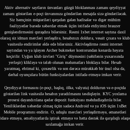
Aktiv alternativ saytların ünvanları güzgü bloklanması zamanı qeydiyyat
zamanı göstərilən e-poçt ünvanınıza göndərilən mesajda sizə göndəriləcək.
Siz həmçinin müştəriləri qarşıdan gələn hadisələr və digər mühüm
fəaliyyətlər barədə xəbərdar etmək üçün istifadə etdiyimiz brauzer
genişləndirməsini quraşdıra bilərsiniz. Rəsmi 1xbet internet saytına daxil
olaraq siz idman mərcləri yerləşdirə, hesabınızı doldura, vəsait çıxara və klub
vasitəsilə endirimlər əldə edə bilərsiniz. Aktivləşdirmə rəsmi internet
saytından və ya işləyən Archer bukmeker kontorundan kənarda həyata
keçirilir. Uyğun klub üzvləri "Giriş" düyməsini (səhifənin yuxarısında
yerləşir) klikləyə və tələb olunan məlumatları bloklaya bilər. Hesab
yaratmaq, ehtimal ki, çoxəsrlik və son dərəcə mürəkkəb bir üsul olsa da,
dərhal oyunçulara bütün funksiyalardan istifadə etməyə imkan verir.
Qeydiyyat formasını (e-poçt, başlıq, ölkə, valyuta) doldurun və e-poçtda
göstərilən link vasitəsilə hesabın yaradılmasını təsdiqləyin. KYC yoxlama
prosesi dayandırılana qədər depozit funksiyası məhdudlaşdırıla bilər.
Yeniliklərdən xəbərdar olmaq üçün sadəcə Android və ya iOS üçün 1xBet
Mobile proqramını endirin. O, uduşlu mərcləri yerləşdirməyə, əmanətləri
idarə etməyə, əməliyyatlarda iştirak etməyə və hətta dəstək ilə qarşılıqlı əlaqə
saxlamağa imkan verir.