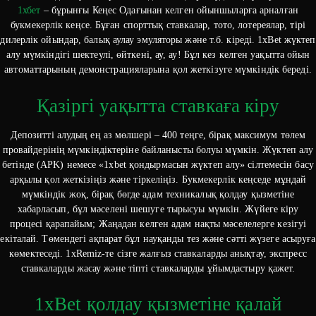
1хбет
– бұрынғы Кеңес Одағынан келген ойыншыларға арналған
букмекерлік кеңсе. Бұған спорттық ставкалар, тото, лотереялар, тірі
дилерлік ойындар, балық аулау эмуляторы және т.б. кіреді. 1xBet жүктеп
алу мүмкіндігі шектеулі, өйткені, ау, ау! Бұл кез келген уақытта ойын
автоматтарының демонстрацияларына қол жеткізуге мүмкіндік береді.
Қазіргі уақытта ставкаға кіру
Депозитті алудың ең аз мөлшері – 400 теңге, бірақ максимум төлем
провайдерінің мүмкіндіктеріне байланысты болуы мүмкін. Жүктеп алу
бетінде (APK) немесе «1xbet қондырмасын жүктеп алу» сілтемесін басу
арқылы қол жеткізіңіз және тіркеліңіз. Букмекерлік кеңседе мұндай
мүмкіндік жоқ, бірақ бөгде адам техникалық қолдау қызметіне
хабарласып, бұл мәселені шешуге тырысуы мүмкін. Жүйеге кіру
процесі қарапайым; Жаңадан келген адам нақты мәселелерге кезігуі
екіталай. Төмендегі ақпарат бұл науқанды тез және сәтті жүзеге асыруға
көмектеседі. 1xRemiz-те сізге жалғыз ставкаларды анықтау, экспресс
ставкаларды жасау және тіпті ставкаларды ұйымдастыру қажет.
1xBet қолдау қызметіне қалай