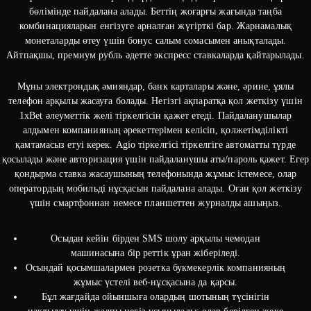
бөлімінде пайдалана алады. Беттің жоғарғы жағында таңба
комбинацияларын енгізуге арналған жүгірткі бар. Жарнамалық
монеталарды өтеу үшін бонус салым сомасымен анықталады.
Айтпақшы, премиум рубль әдетте экспресс ставкаларда қайтарылады.
Мұны электрондық әмияндар, банк карталары және, әрине, ұялы
телефон арқылы жасауға болады. Негізгі ақпаратқа қол жеткізу үшін
1xBet әлеуметтік желі тіркелгісін қажет етеді. Пайдаланушылар
алдымен компанияның әрекеттерімен келісіп, қолжетімділікті
қамтамасыз етуі керек. Agio тіркелгісі тіркелгіге автоматты түрде
қосылады және авторизация үшін пайдаланушы аты/пароль қажет. Егер
қондырма ставка жасаушының телефонында жұмыс істемесе, олар
оператордың мобильді нұсқасын пайдалана алады. Оған қол жеткізу
үшін смартфоннан немесе планшеттен журналды ашыңыз.
Осыдан кейін бірден SMS шолу арқылы чемодан
машинасына бір реттік ұран жіберіледі.
Осындай қосымшалармен розетка букмекерлік компанияның
жұмыс үстелі веб-нұсқасына да қарсы.
Бұл жағдайда ойыншыға олардың шотының түсінігін