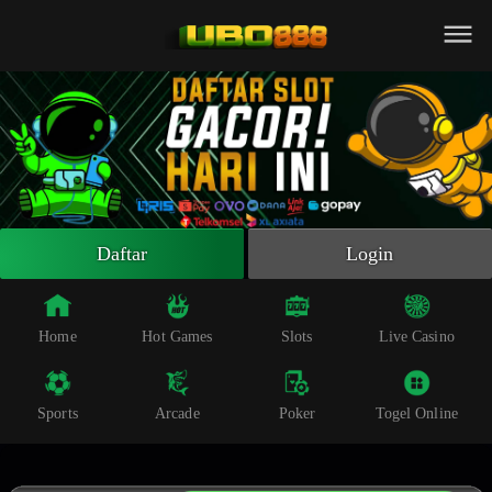
Beranda
Slot Online
Live Casino
Sportsbook
Arcade
Togel Online
Daftar
Login
Poker
Whatsapp
Home
Hot Games
Slots
Live Casino
Telegram
Sports
Arcade
Poker
Togel Online
Livechat