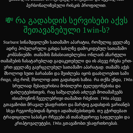
პერსონალიზებული რისკის პროფილით.
💸 რა გადახდის სერვისები აქვს
შეთავაზებული 1win-ს?
Starburst სინამდვილეში სათამაშო აპარატია, რომელიც ყველაზე
ადრე პოპულარული გახდა სახლზე დამოკიდებულ სათამაშო
კომპანიებში. თამაშის მახასიათებლებია ონლაინ აზარტული
თამაშების ჩასატარებლად გადაკეთებული და ის ასევე რჩება ერთ-
ერთ ყველაზე გავრცელებულ სათამაშო აპარატად. თამაშს აქვს
მხოლოდ ხუთი ბარაბანი და შეიძლება იყოს დაახლოებით სამი
რიგი, ასე რომ, მხოლოდ ათი გადახდის ხაზია. რა თქმა უნდა, 1Win
სრულიად შესაფერისია მობილური ტელეფონებისა და
ტაბლეტებისთვის, რაც საშუალებას აძლევს მოთამაშეებს
ისიამოვნონ ჩვეულებრივი თამაშით რბენით. 1Win ასევე
გთავაზობთ მრავალ უსაფრთხო და მარტივ გადახდის ვარიანტს
სხვა რეგიონებიდან მყოფი ადამიანებისთვის. თუ გჭირდებათ
ტრადიციული საბანკო რჩევები ან თანამედროვე საფულეები და
კრიპტოვალუტები, 1Win გთავაზობთ უსაფრთხოებას.