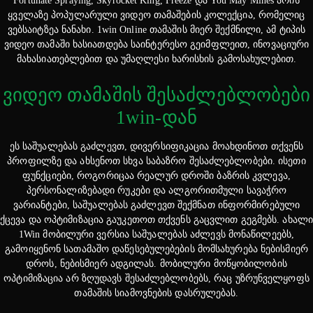
Fortunate Spraying, Skyrocket King, Freeze და You May Mines არის
ყველაზე პოპულარული ვიდეო თამაშების კოლექცია, რომელიც
ვებსაიტზეა ნანახი. 1win Online თამაშის მიერ შექმნილი, ამ ტიპის
ვიდეო თამაში ხასიათდება საინტერესო გეიმფლეით, ინოვაციური
მახასიათებლებით და უმაღლესი ხარისხის გამოსახულებით.
ვიდეო თამაშის შესაძლებლობები
1win-დან
ეს საშუალებას გაძლევთ, დივერსიფიკაცია მოახდინოთ თქვენს
პროფილზე და ახსენოთ სხვა საბაზრო შესაძლებლობები. ისეთი
ფუნქციები, როგორიცაა რეალურ დროში ბაზრის კვლევა,
პერსონალიზებადი რუკები და ალგორითმული სავაჭრო
ვარიანტები, საშუალებას გაძლევთ შექმნათ ინფორმირებული
ქცევა და ოპტიმიზაცია გაუკეთოთ თქვენს გაცვლით გეგმებს. ახალი
1Win მობილური ვერსია საშუალებას აძლევს მონაწილეებს,
გამოიყენონ სათამაშო დაწესებულებების მომსახურება ნებისმიერ
დროს, ნებისმიერ ადგილას. მობილური მოწყობილობის
ოპტიმიზაცია არ ზღუდავს შესაძლებლობებს, რაც უზრუნველყოფს
თამაშის სიამოვნების დასრულებას.