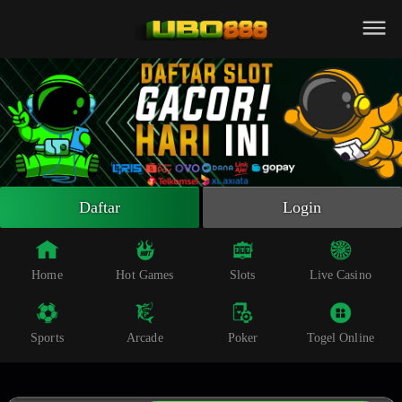
Beranda
Slot Online
Live Casino
Sportsbook
Arcade
Togel Online
Daftar
Login
Poker
Whatsapp
Home
Hot Games
Slots
Live Casino
Telegram
Sports
Arcade
Poker
Togel Online
Livechat