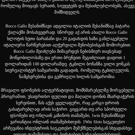
რომელიც მოიცავს სურათს, სიუჟეტებს და შესაძლებლობებს, ასევე
მიმზიდველს.
Rocco Gallo შესანიშნავი ადგილია იტალიის შესანიშნავ პატარა
ქალაქში მოსახვედრად.
სწორედ აქ არის ახალი Rocco Gallo
სლოტის ხუთი ბარაბანი და 20 გადახდის ხაზი განლაგებული
იტალიური წარწერებით აღჭურვილი შენობებისგან მოშორებით.
Rocco Gallo შეიძლება მიმაგრდეს ნებისმიერ თავსებად
მოწყობილობაზე და ერთი ბრუნვით შეგიძლიათ დადოთ 1
დოლარიდან 100 დოლარამდე. ტკბილი ბონანზა ვილი ვონკას
სიურეალისტურ სამყაროში გადადის, რომელიც ტკბილეულის,
ნამცხვრებისა და გემრიელი ხილის სამყაროშია.
მრავალი ფსონების ალტერნატივით, მომხმარებელზე მორგებული
პროგრამით, უსაფრთხო ფულით და მაღალი დონის მხარდაჭერის
სერვისით, მას აქვს ყველაფერი, რაც კარგი დროის
გასატარებლად არის საჭირო. გიყვართ თუ არა სპორტული
ფსონები თუ ონლაინ კაზინოს თამაშები, 1win შესანიშნავი
ვარიანტია ონლაინ თამაშებისთვის. 1Win Slots საუკეთესო
არჩევანია ინდუსტრიის საუკეთესო შემქმნელებისგან სხვადასხვა
ვიდეო თამაშებითა და პორტებით სარგებლობისთვის.