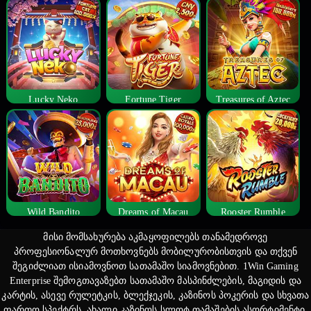
Lucky Neko
Fortune Tiger
Treasures of Aztec
Wild Bandito
Dreams of Macau
Rooster Rumble
მისი მომსახურება აკმაყოფილებს თანამედროვე
პროფესიონალურ მოთხოვნებს მობილურობისთვის და თქვენ
შეგიძლიათ ისიამოვნოთ სათამაშო სიამოვნებით. 1Win Gaming
Enterprise შემოგთავაზებთ სათამაშო მასპინძლების, მაგიდის და
კარტის, ასევე რულეტკის, ბლექჯეკის, კაზინოს პოკერის და სხვათა
ფართო სპექტრს. ახალი კაზინოს სლოტ თამაშების ასორტიმენტი,