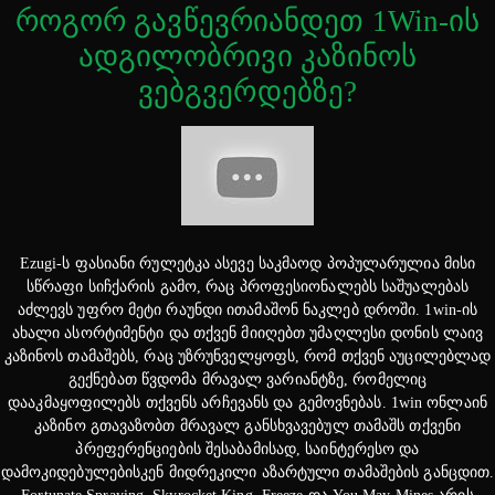
როგორ გავწევრიანდეთ 1Win-ის
ადგილობრივი კაზინოს
ვებგვერდებზე?
Ezugi-ს ფასიანი რულეტკა ასევე საკმაოდ პოპულარულია მისი
სწრაფი სიჩქარის გამო, რაც პროფესიონალებს საშუალებას
აძლევს უფრო მეტი რაუნდი ითამაშონ ნაკლებ დროში. 1win-ის
ახალი ასორტიმენტი და თქვენ მიიღებთ უმაღლესი დონის ლაივ
კაზინოს თამაშებს, რაც უზრუნველყოფს, რომ თქვენ აუცილებლად
გექნებათ წვდომა მრავალ ვარიანტზე, რომელიც
დააკმაყოფილებს თქვენს არჩევანს და გემოვნებას. 1win ონლაინ
კაზინო გთავაზობთ მრავალ განსხვავებულ თამაშს თქვენი
პრეფერენციების შესაბამისად, საინტერესო და
დამოკიდებულებისკენ მიდრეკილი აზარტული თამაშების განცდით.