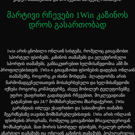
მარტივი რჩევები 1Win კაზინოს
დროს გასართობად
1win არის ცნობილი ონლაინ სისტემა, რომელიც გთავაზობთ
სპორტულ ფსონებს, კაზინოს თამაშებს და ელექტრონული
სპორტის თამაშებს, განსაკუთრებით ხელმისაწვდომია აშშ-ში
პროფილებისთვის. 1Win-ი გთავაზობთ ფსონების დადებას ონლაინ
თამაშებზე, როგორც კი ისინი მოხდება. პლატფორმა არის
წარმომადგენელთათვის მოსახერხებელი და ხელმისაწვდომი
იქნება როგორც კომპიუტერზე, ასევე მობილურ ტელეფონებზე.
უფრო უსაფრთხო გადახდების რჩევებით, მოკლევადიანი
გატანებით და 24/7 მომხმარებელთა მხარდაჭერით, 1Win
გარანტიას იძლევა უსაფრთხო და სასიამოვნო თამაშის
შეგრძნებაზე თავისი მომხმარებლებისთვის. 1Win არის ონლაინ
ფსონების პროგრამა, რომელიც გთავაზობთ მრავალფეროვან
მომსახურებას, მათ შორის სპორტულ ფსონებს, რეალურ დროში
აზარტულ თამაშებს და ონლაინ კაზინოს თამაშებს. პოპულარულია