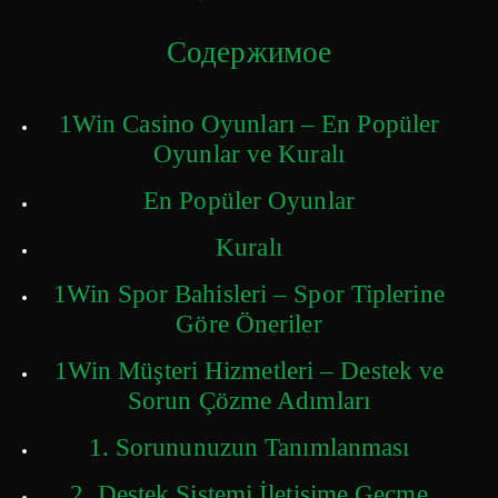
Содержимое
1Win Casino Oyunları – En Popüler
Oyunlar ve Kuralı
En Popüler Oyunlar
Kuralı
1Win Spor Bahisleri – Spor Tiplerine
Göre Öneriler
1Win Müşteri Hizmetleri – Destek ve
Sorun Çözme Adımları
1. Sorununuzun Tanımlanması
2. Destek Sistemi İletişime Geçme