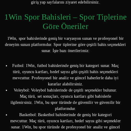
giriş yap sayfalarını ziyaret edebilirsiniz.
1Win Spor Bahisleri – Spor Tiplerine
Göre Öneriler
1Win, spor bahislerinde geniş bir varyasyon sunan ve profesyonel bir
deneyim sunan platformdur. Spor tiplerine göre çeşitli bahis seçenekleri
sunar. İşte bazı önerilerimiz:
Futbol: 1Win, futbol bahislerinde geniş bir kategori sunar. Maç
türü, oyuncu kartları, hedef sayısı gibi çeşitli bahis seçenekleri
mevcuttur. Profesyonel bir analiz ve güncel haberlerle daha iyi
kararlar alabilirsiniz.
Voleybol: Voleybol bahislerinde de çeşitli seçenekler bulunur.
Maç türü, set sonuçları, oyuncu kartları gibi bahislerle
ilgilenirsiniz. 1Win, bu spor türünde de güvenilir ve güvenilir bir
platformdur.
Basketbol: Basketbol bahislerinde de geniş bir kategori
mevcuttur. Maç türü, oyuncu kartları, hedef sayısı gibi seçenekler
sunar. 1Win, bu spor türünde de profesyonel bir analiz ve güncel