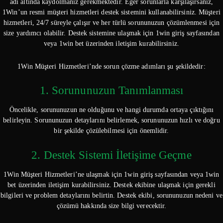
adı altında kaydolmanız gerekmektedir. Eğer sorunlarla karşılaşırsanız,
1Win’un resmi müşteri hizmetleri destek sistemini kullanabilirsiniz. Müşteri
hizmetleri, 24/7 süreyle çalışır ve her türlü sorununuzun çözümlenmesi için
size yardımcı olabilir. Destek sistemine ulaşmak için 1win giriş sayfasından
veya 1win bet üzerinden iletişim kurabilirsiniz.
1Win Müşteri Hizmetleri’nde sorun çözme adımları şu şekildedir:
1. Sorununuzun Tanımlanması
Öncelikle, sorununuzun ne olduğunu ve hangi durumda ortaya çıktığını
belirleyin. Sorununuzun detaylarını belirlemek, sorununuzun hızlı ve doğru
bir şekilde çözülebilmesi için önemlidir.
2. Destek Sistemi İletişime Geçme
1Win Müşteri Hizmetleri’ne ulaşmak için 1win giriş sayfasından veya 1win
bet üzerinden iletişim kurabilirsiniz. Destek ekibine ulaşmak için gerekli
bilgileri ve problem detaylarını belirtin. Destek ekibi, sorununuzun nedeni ve
çözümü hakkında size bilgi verecektir.