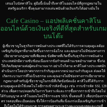
เสนอโบนัสคาสิโน คู่มือนี้เน้นย้ำถึงคาสิโนออนไลน์ที่ถูกกฎหมายใน
สหรัฐอเมริกา ซึ่งคุณสามารถเล่นพนันด้วยเงินจริงได้อย่างมั่นใจ
Cafe Casino – แอปพลิเคชั่นคาสิโน
ออนไลน์ด้วยเงินจริงที่ดีที่สุดสำหรับเกม
บนโต๊ะ
ผู้เชี่ยวชาญในธุรกิจการพนันต่างประเทศที่ไม่ได้รับการควบคุมดูแลต้อง
เผชิญกับปัญหาที่อาจเกิดขึ้นจากการฉ้อโกง และคุณอาจไม่มีช่องทางการ
เยียวยาทางกฎหมายที่เพียงพอ ข้อพิพาทที่เกิดขึ้นกับธุรกิจการพนันต่าง
ประเทศมักมีความซับซ้อนเนื่องจากข้อกำหนดด้านเขตอำนาจศาล ซึ่งก่อ
ให้เกิดภัยคุกคามต่อผู้คนจำนวนมาก อย่างไรก็ตาม คาสิโนต่างประเทศมัก
ดำเนินการโดยปราศจากการกำกับดูแลจากหน่วยงานกำกับดูแล ส่งผลให้
เกิดกระบวนการที่ไม่เป็นธรรม และคุณอาจไม่มีช่องทางการเยียวยาทาง
กฎหมายสำหรับผู้เชี่ยวชาญในกรณีที่เกิดข้อขัดแย้ง คาสิโนที่ได้รับการ
ควบคุมดูแลมักใช้เทคโนโลยีการเข้ารหัสขั้นสูง เช่น การเข้ารหัส SSL 128
ส่วน เพื่อความปลอดภัยในการวิเคราะห์และการซื้อจากการเข้าถึงโดยไม่
ได้รับอนุญาต คาสิโนออนไลน์ใช้การแฮช SHA ขั้นตอนที่ 3 เพื่อปกป้องการ
ตรวจสอบที่ละเอียดอ่อน ซึ่งให้การป้องกันที่แข็งแกร่งเมื่อเผชิญกับการเข้า
ถึงโดยไม่ได้รับอนุญาต การผสมผสานระหว่างคะแนนสูงสุดและเกมที่