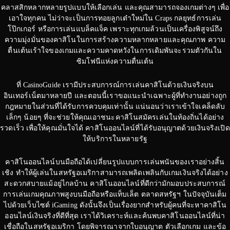
คลาสสิกหลากหลายรูปแบบให้เลือกเล่น และคุณสามารถจองเกมต่างๆ เพื่อ
เอาใจทุกคน ไม่ว่าจะเป็นการทอยลูกเต๋าใหม่ใน Craps กลยุทธ์การเล่น
โป๊กเกอร์ หรือการเล่นแบล็คแจ็ค เพราะทุกเกมล้วนเป็นเครื่องพิสูจน์ถึง
ความมุ่งมั่นของคาสิโนในการสร้างความหลากหลายและคุณภาพ ความ
ตื่นเต้นเร้าใจของเกมและความคาดหวังในการเดิมพันจะรวมตัวกันใน
ซิมโฟนีแห่งความตื่นเต้น
ที่ CasinoGuide เรามีประสบการณ์การเล่นคาสิโนด้วยเงินจริงบน
อินเทอร์เน็ตมาหลายปี และตอนนี้เราขอแนะนำเฉพาะผู้ที่ทำงานอย่างถูก
กฎหมายในส่วนที่ได้รับการควบคุมเท่านั้น แน่นอนว่าเราเข้าใจเคล็ดลับ
เล็กๆ น้อยๆ ที่จะช่วยให้คุณเอาชนะคาสิโนสมัครเล่นในท้องถิ่นได้อย่าง
รวดเร็ว เพื่อให้คุณมั่นใจได้ คาสิโนออนไลน์ที่ได้รับอนุญาตด้วยเงินจริงเปิด
ให้บริการในหลายรัฐ
คาสิโนออนไลน์บนมือถือได้เปลี่ยนรูปแบบการเล่นพนันของเราอย่างสิ้น
เชิง ทำให้ผู้เล่นในสหรัฐอเมริกาสามารถเพลิดเพลินกับเกมเงินจริงได้อย่าง
สะดวกสบายแม้อยู่ไกลบ้าน คาสิโนออนไลน์ที่ดีกว่ามักมอบประสบการณ์
การเล่นเกมคุณภาพสูงบนมือถือหรือแท็บเล็ต ตลาดสหรัฐฯ ในปัจจุบันเต็ม
ไปด้วยเว็บไซต์ iGaming ดังนั้นจึงเป็นเรื่องยากสำหรับผู้คนที่จะหาคาสิโน
ออนไลน์เงินจริงที่ดีที่สุด เราได้วิเคราะห์และค้นพบคาสิโนออนไลน์ที่น่า
เชื่อถือในสหรัฐอเมริกา โดยพิจารณาจากใบอนุญาต ตัวเลือกเกม และข้อ