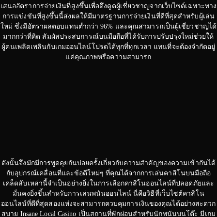
เสนออัตราการจ่ายเงินที่สูงขึ้นเพื่อดึงดูดผู้เชี่ยวชาญจากเว็บไซต์เฉพาะทาง
การแข่งขันที่สูงขึ้นนี้ส่งผลให้มีมาตรฐานการจ่ายเงินที่ดีที่สุดสำหรับผู้เล่น
ใหม่ ซึ่งมีอัตราผลตอบแทนต่ำกว่า 96% และคุณสามารถเป็นผู้เชี่ยวชาญได้
มากกว่าที่คิด สัมผัสประสบการณ์บนมือถือที่ได้รับการปรับปรุงใหม่ช่วยให้
ผู้คนเพลิดเพลินกับเกมออนไลน์โปรดได้ทุกที่ทุกเวลา แทนที่จะต้องจำกัดอยู่
แค่คุณภาพหรือความสามารถ
ดังนั้นจึงมักมีการพูดคุยกันบ่อยครั้งเกี่ยวกับความสำคัญของความเข้ากันได้
กับอุปกรณ์เคลื่อนที่และข้อดีใหม่ๆ ที่คุณได้จากการเล่นคาสิโนบนมือถือ
เคล็ดลับเหล่านี้จำเป็นอย่างยิ่งในการเลือกคาสิโนออนไลน์ที่ปลอดภัยและ
มั่นคงยิ่งขึ้นสำหรับการเล่นพนันออนไลน์ นี่คือวิธีที่เว็บไซต์คาสิโน
ออนไลน์ที่ดีที่สุดสองแห่งจะสามารถควบคุมการเงินของคุณได้อย่างสะดวก
สบาย Insane Local Casino เป็นสถานที่พักผ่อนสำหรับนักพนันบนโต๊ะ มีเกม